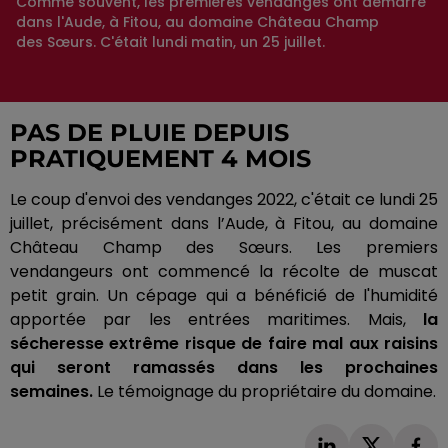
Comme souvent, les premières vendanges ont démarré
dans l'Aude, à Fitou, au domaine Château Champ
des Sœurs. C'était lundi matin, un 25 juillet.
PAS DE PLUIE DEPUIS
PRATIQUEMENT 4 MOIS
Le coup d'envoi des vendanges 2022, c'était ce lundi 25
juillet, précisément dans l’Aude, à
Fitou
, au domaine
Château Champ des Sœurs.
Les premiers
vendangeurs ont commencé la récolte de muscat
petit grain.
Un cépage qui a bénéficié de l'humidité
apportée par les entrées maritimes.
Mais,
la
sécheresse extrême risque de faire mal aux raisins
qui seront ramassés dans les prochaines
semaines.
Le témoignage du propriétaire du domaine.