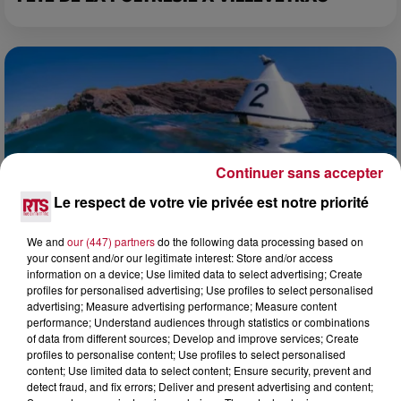
Continuer sans accepter
Le respect de votre vie privée est notre priorité
We and
our (447) partners
do the following data processing based on
your consent and/or our legitimate interest: Store and/or access
information on a device; Use limited data to select advertising; Create
profiles for personalised advertising; Use profiles to select personalised
4 août 2026
advertising; Measure advertising performance; Measure content
HÉRAULT, PYRÉNÉES-ORIENTALES : TROIS
performance; Understand audiences through statistics or combinations
SPOTS DE SNORKELING À EXPLORER...
of data from different sources; Develop and improve services; Create
profiles to personalise content; Use profiles to select personalised
Pas besoin de bouteilles de plongée lourdes ni de diplômes
content; Use limited data to select content; Ensure security, prevent and
complexes pour observer la vie sous-marine. Cet été, un
detect fraud, and fix errors; Deliver and present advertising and content;
masque, un tuba et une paire de palmes...