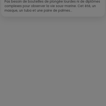
Pas besoin de bouteilles de plongée lourdes ni de diplômes
complexes pour observer la vie sous-marine. Cet été, un
masque, un tuba et une paire de palmes...
Publié : 7 novembre 2022 à 11h51 par Corentin Aubry