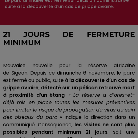
Le parc animalier est fermé sur décision administrative
suite à la découverte d’un cas de grippe aviaire.
21 JOURS DE FERMETURE
MINIMUM
Mauvaise nouvelle pour la réserve africaine
de
Sigean
.
Depuis ce dimanche 6 novembre, le parc
est fermé au public, suite à
la découverte d’un cas de
grippe aviaire, détecté sur un pélican retrouvé mort
à proximité d’un étang
.
«
La réserve a d’
ores-et-
déjà
mis en place toutes les mesures préventives
pour limiter le risque de propagation du virus au sein
des oiseaux du parc
» indique la direction dans un
communiqué.
Conséquence,
les visites ne sont plus
possibles pendant
minimum
21 jours
, soit une