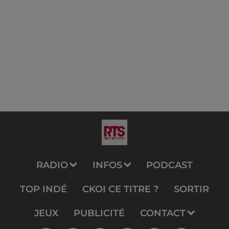
RADIO
INFOS
PODCAST
TOP INDÉ
CKOI CE TITRE ?
SORTIR
JEUX
PUBLICITÉ
CONTACT