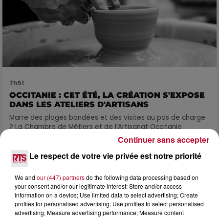
7h51
OCCITANIE : CET ÉTÉ, LA CRÉATION S'EXPOSE
DANS LES ATELIERS D'ARTISANS
Marre des plages bondées et des visites au pas de charge
? La Chambre de Métiers et de l’Artisanat Occitanie
propose une alternative bien plus vivante :...
Continuer sans accepter
Le respect de votre vie privée est notre priorité
We and
our (447) partners
do the following data processing based on
your consent and/or our legitimate interest: Store and/or access
information on a device; Use limited data to select advertising; Create
profiles for personalised advertising; Use profiles to select personalised
advertising; Measure advertising performance; Measure content