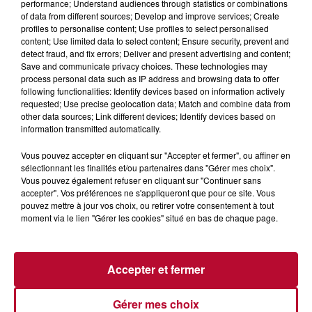
performance; Understand audiences through statistics or combinations
of data from different sources; Develop and improve services; Create
profiles to personalise content; Use profiles to select personalised
content; Use limited data to select content; Ensure security, prevent and
detect fraud, and fix errors; Deliver and present advertising and content;
Save and communicate privacy choices. These technologies may
process personal data such as IP address and browsing data to offer
following functionalities: Identify devices based on information actively
requested; Use precise geolocation data; Match and combine data from
7 août 2026
other data sources; Link different devices; Identify devices based on
NOS IDÉES DE SORTIE POUR CE WEEK-END
information transmitted automatically.
Comme tous les vendredis, voici une petite sélection des
Vous pouvez accepter en cliquant sur "Accepter et fermer", ou affiner en
rendez-vous à ne pas manquer dans le coin. Que vous ayez
sélectionnant les finalités et/ou partenaires dans "Gérer mes choix".
envie de voyager à l'autre bout du monde,...
Vous pouvez également refuser en cliquant sur "Continuer sans
accepter". Vos préférences ne s'appliqueront que pour ce site. Vous
pouvez mettre à jour vos choix, ou retirer votre consentement à tout
moment via le lien "Gérer les cookies" situé en bas de chaque page.
Accepter et fermer
Gérer mes choix