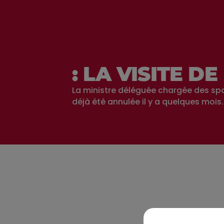
: LA VISITE 
La ministre déléguée chargée des spo
déjà été annulée il y a quelques mois.