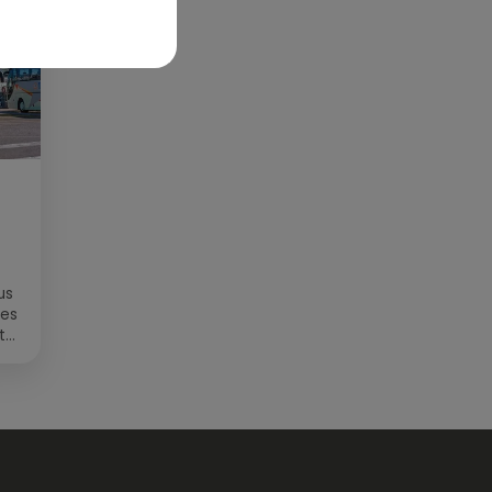
us
des
t