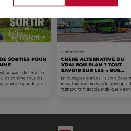
2 août 2026
 DE SORTIES POUR
CHÈRE ALTERNATIVE OU
AINE
VRAI BON PLAN ? TOUT
SAVOIR SUR LES « BUS...
st le cœur de l’été. La
e, et comme tous les
En quelques années, ils sont deven
, on ouvre l’agenda qui
incontournables dans le paysage 
 rempli ! Entre
transports français. Mais que valen
vraiment les bus longue distance ?
Entre petits...