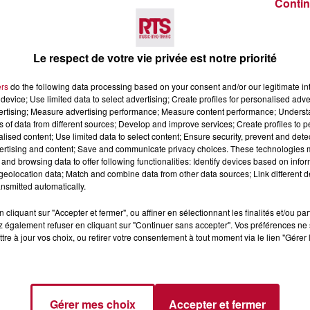
Contin
Voir plus
Le respect de votre vie privée est notre priorité
ers
do the following data processing based on your consent and/or our legitimate int
device; Use limited data to select advertising; Create profiles for personalised adver
vertising; Measure advertising performance; Measure content performance; Unders
ns of data from different sources; Develop and improve services; Create profiles to 
alised content; Use limited data to select content; Ensure security, prevent and detect
ertising and content; Save and communicate privacy choices. These technologies
and browsing data to offer following functionalities: Identify devices based on infor
eolocation data; Match and combine data from other data sources; Link different de
4 août 2026
nsmitted automatically.
 POLYNÉSIE À
HÉRAULT, PYRÉNÉES-
AC
ORIENTALES : TROIS SPOT
cliquant sur "Accepter et fermer", ou affiner en sélectionnant les finalités et/ou pa
DE SNORKELING À
 également refuser en cliquant sur "Continuer sans accepter". Vos préférences ne 
EXPLORER...
tre à jour vos choix, ou retirer votre consentement à tout moment via le lien "Gérer 
Pas besoin de bouteilles de plong
lourdes ni de diplômes complexes
pour observer la vie sous-marine. 
été, un masque, un tuba et une pai
de palmes...
Gérer mes choix
Accepter et fermer