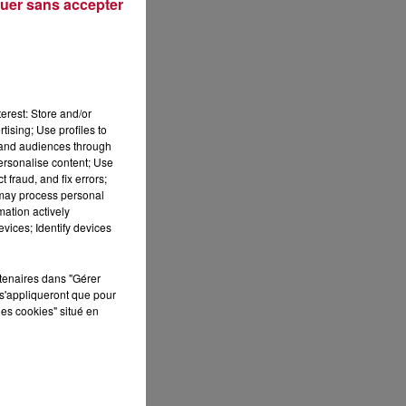
uer sans accepter
Publié : 25 février 2022 à 12h25 par Corentin Aubry
erest: Store and/or
tising; Use profiles to
tand audiences through
personalise content; Use
 fraud, and fix errors;
 may process personal
mation actively
vices; Identify devices
S
rtenaires dans "Gérer
s'appliqueront que pour
les cookies" situé en
ée
Cet
re