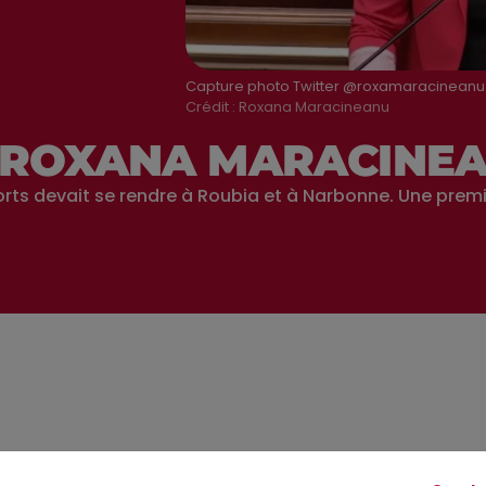
Capture photo Twitter @roxamaracineanu
Crédit :
Roxana Maracineanu
DE ROXANA MARACINE
rts devait se rendre à Roubia et à Narbonne. Une premi