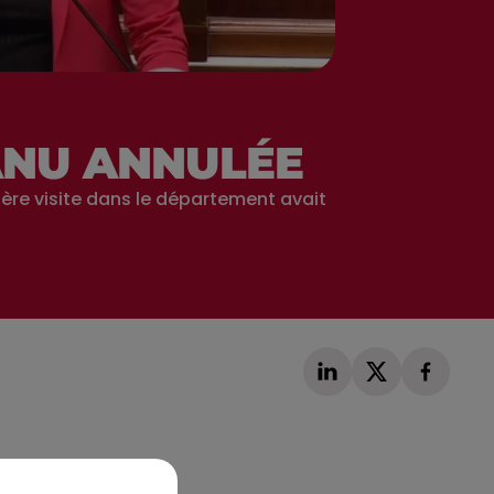
ANU ANNULÉE
ère visite dans le département avait