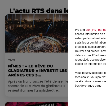
L'actu RTS dans le Sud
We and
our (447) partn
access information on a 
select personalised ad
statistics or combinatio
profiles to select person
Deliver and present adv
data such as IP address 
requested; Use precise g
7h21
4 août 2026
based on information tra
NÎMES : « LE RÊVE DU
FÊTE DE LA
GLADIATEUR » INVESTIT LES
VILLEVEYR
Vous pouvez accepter en 
ARÈNES CES 3...
mes choix". Vous pouvez
ce site. Vous pouvez met
Après un franc succès l'été dernier, le
bas de chaque page.
spectacle « Le Rêve du gladiateur »
revient illuminer l'amphithéâtre
romain les 6, 7 et 8 août. Une fresque
nocturne...