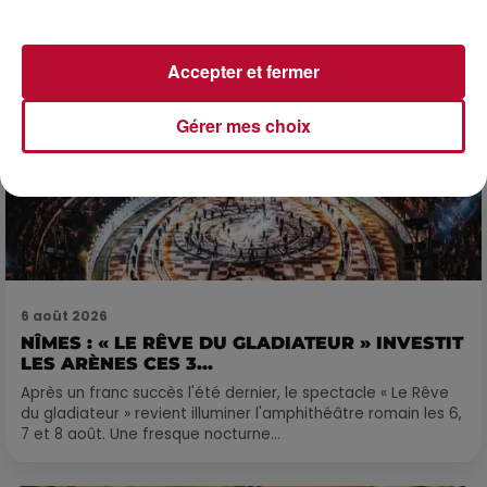
Accepter et fermer
Gérer mes choix
6 août 2026
NÎMES : « LE RÊVE DU GLADIATEUR » INVESTIT
LES ARÈNES CES 3...
Après un franc succès l'été dernier, le spectacle « Le Rêve
du gladiateur » revient illuminer l'amphithéâtre romain les 6,
7 et 8 août. Une fresque nocturne...