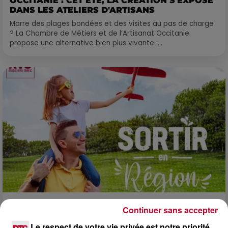
OCCITANIE : CET ÉTÉ, LA CRÉATION S'EXPOSE
DANS LES ATELIERS D'ARTISANS
Marre des plages bondées et des visites au pas de charge
? La Chambre de Métiers et de l’Artisanat Occitanie
propose une alternative bien plus vivante :...
Continuer sans accepter
7 août 2026
NOS IDÉES DE SORTIE POUR CE WEEK-END
Le respect de votre vie privée est notre priorité