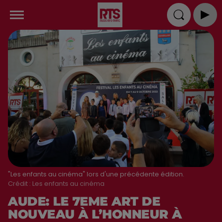
"Les enfants au cinéma" lors d'une précédente édition.
Crédit :
Les enfants au cinéma
AUDE: LE 7EME ART DE
NOUVEAU À L’HONNEUR À