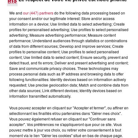
Comme tous les vendredis, voici une petite sélection des
rendez-vous à ne pas manquer dans le coin. Que vous ayez
We and
our (447) partners
do the following data processing based on
envie de voyager à l'autre bout du monde,...
your consent and/or our legitimate interest: Store and/or access
information on a device; Use limited data to select advertising; Create
profiles for personalised advertising; Use profiles to select personalised
advertising; Measure advertising performance; Measure content
performance; Understand audiences through statistics or combinations
of data from different sources; Develop and improve services; Create
profiles to personalise content; Use profiles to select personalised
content; Use limited data to select content; Ensure security, prevent and
detect fraud, and fix errors; Deliver and present advertising and content;
Save and communicate privacy choices. These technologies may
process personal data such as IP address and browsing data to offer
following functionalities: Identify devices based on information actively
requested; Use precise geolocation data; Match and combine data from
other data sources; Link different devices; Identify devices based on
information transmitted automatically.
Vous pouvez accepter en cliquant sur "Accepter et fermer", ou affiner en
sélectionnant les finalités et/ou partenaires dans "Gérer mes choix".
7 août 2026
Vous pouvez également refuser en cliquant sur "Continuer sans
accepter". Vos préférences ne s'appliqueront que pour ce site. Vous
DINER CONCERT À LA MJC DE MARSEILLAN
pouvez mettre à jour vos choix, ou retirer votre consentement à tout
moment via le lien "Gérer les cookies" situé en bas de chaque page.