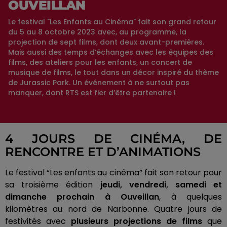
OUVEILLAN
Le festival "Les Enfants au Cinéma" fait son grand retour
du 5 au 8 octobre 2023 avec, au programme, la
projection de sept films, dont deux avant-premières.
Mais aussi des temps d’échanges avec les équipes des
films, des ateliers pour les enfants, un concert de
musique de films, le tout dans un décor inspiré du thème
de Jurassic Park. Un événement à ne surtout pas
manquer, dont RTS est fier d’être partenaire !
4 JOURS DE CINÉMA, DE
RENCONTRE ET D’ANIMATIONS
Le festival “Les enfants au cinéma” fait son retour pour
sa troisième édition
jeudi, vendredi, samedi et
dimanche prochain à Ouveillan
, à quelques
kilomètres au nord de Narbonne. Quatre jours de
festivités avec
plusieurs projections de films
que