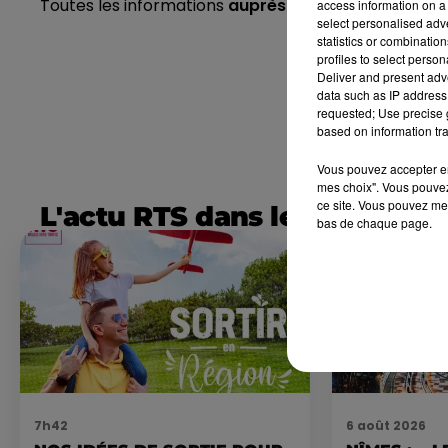
Toutes les informations
auprès du pôle emploi de 
access information on a 
select personalised ad
statistics or combinatio
profiles to select person
Deliver and present adv
data such as IP address 
requested; Use precise g
based on information tra
Vous pouvez accepter en 
mes choix". Vous pouvez
ce site. Vous pouvez met
L'actu RTS dans le Sud
bas de chaque page.
7h42
6 août 2026