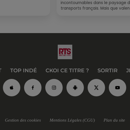
incontournables dans le paysage 
transports français. Mais que valen
vraiment les bus longue distance ?
Entre petits...
T
TOP INDÉ
CKOI CE TITRE ?
SORTIR
J
Gestion des cookies
Mentions Légales (CGU)
Plan du site