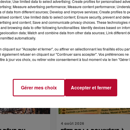
Narbonne, notamment via ses réseaux sociaux.
device; Use limited data to select advertising; Create profiles for personalised adver
vertising; Measure advertising performance; Measure content performance; Unders
ns of data from different sources; Develop and improve services; Create profiles to 
alised content; Use limited data to select content; Ensure security, prevent and detect
ertising and content; Save and communicate privacy choices. These technologies
and browsing data to offer following functionalities: Identify devices based on infor
eolocation data; Match and combine data from other data sources; Link different de
nsmitted automatically.
cliquant sur "Accepter et fermer", ou affiner en sélectionnant les finalités et/ou pa
 également refuser en cliquant sur "Continuer sans accepter". Vos préférences ne 
tre à jour vos choix, ou retirer votre consentement à tout moment via le lien "Gérer 
Voir plus
Gérer mes choix
Accepter et fermer
4 août 2026