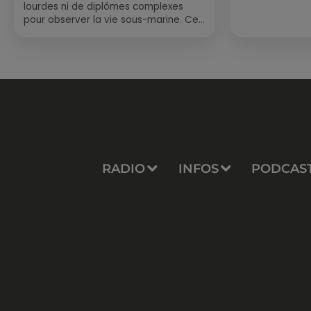
lourdes ni de diplômes complexes
pour observer la vie sous-marine. Cet
été, un masque, un tuba et une paire
de palmes...
RADIO
INFOS
PODCAS