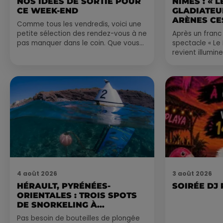
NOS IDÉES DE SORTIE POUR
NÎMES : « 
CE WEEK-END
GLADIATEUR
ARÈNES CES
Comme tous les vendredis, voici une
petite sélection des rendez-vous à ne
Après un franc 
pas manquer dans le coin. Que vous
spectacle « Le
ayez envie de voyager à l'autre bout
revient illumin
du monde,...
romain les 6, 7
nocturne...
4 août 2026
3 août 2026
HÉRAULT, PYRÉNÉES-
SOIRÉE DJ
ORIENTALES : TROIS SPOTS
DE SNORKELING À
EXPLORER...
Pas besoin de bouteilles de plongée