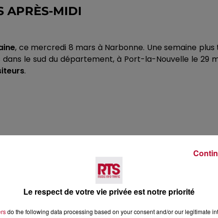
S APRÈS-MIDI
aine
, ce mercredi 8 mars à Narbonne.
Une semaine plus ta
 dans le sud du département, à Port-la-Nouvelle le 29 mar
siteurs
.
Contin
rc
Le respect de votre vie privée est notre priorité
ers
do the following data processing based on your consent and/or our legitimate int