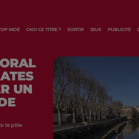
TOP INDÉ
CKOI CE TITRE ?
SORTIR
JEUX
PUBLICITÉ
TORAL
DATES
R UN
DE
r le pôle