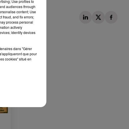
tising; Use profiles to
tand audiences through
personalise content; Use
 fraud, and fix errors;
 may process personal
mation actively
vices; Identify devices
rtenaires dans "Gérer
Publié : 5 mars 2023 à 10h40 par Corentin Aubry
s'appliqueront que pour
les cookies" situé en