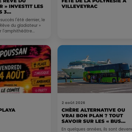
LE RÊVE DU
FÊTE DE LA POLYNÉSIE À
 » INVESTIT LES
VILLEVEYRAC
 3...
succès l'été dernier, le
 Rêve du gladiateur »
er l'amphithéâtre
 et 8 août. Une fresque
2 août 2026
 PLAYA
CHÈRE ALTERNATIVE OU
VRAI BON PLAN ? TOUT
SAVOIR SUR LES « BUS...
En quelques années, ils sont deven