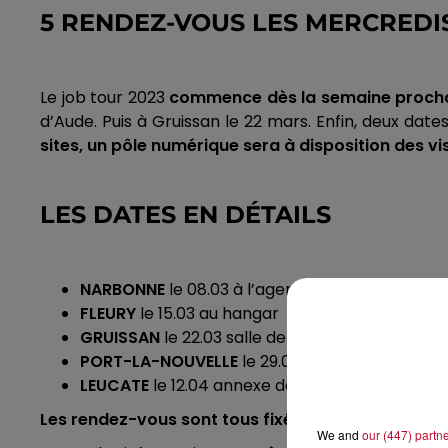
5 RENDEZ-VOUS LES MERCREDI
Le job tour 2023
commence dès la semaine proch
d’Aude.
Puis à
Gruissan
le 22 mars.
Enfin, deux dates
sites, un pôle numérique sera à disposition des vi
LES DATES EN DÉTAILS
NARBONNE
le 08.03 à l’agence de pôle emploi
FLEURY
le 15.03 au hangar
GRUISSAN
le 22.03 salle de
Mateille
PORT-LA-NOUVELLE
le 29.03 salle Roger Coude
LEUCATE
le 12.04 annexe de la mairie
Les rendez-vous sont tous fixés à 14 h.
We and
our (447) partn