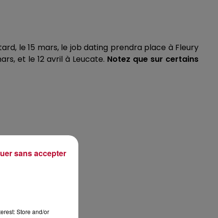
rd, le 15 mars, le job
dating
prendra place à Fleury
s, et le 12 avril à
Leucate
.
Notez que sur certains
uer sans accepter
erest: Store and/or