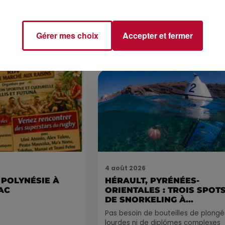
ND
MARSEILLAN
 vendredis, voici une
on des rendez-vous à ne
Gérer mes choix
Accepter et fermer
ns le coin. Que vous
voyager à l'autre bout
4 août 2026
 POLYNÉSIE À
HÉRAULT, PYRÉNÉES-
AC
ORIENTALES : TROIS SPOT
DE SNORKELING À
EXPLORER...
Pas besoin de bouteilles de plong
lourdes ni de diplômes complexes