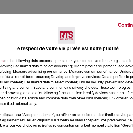
Contin
Le respect de votre vie privée est notre priorité
ers
do the following data processing based on your consent and/or our legitimate int
Voir plus
device; Use limited data to select advertising; Create profiles for personalised adver
vertising; Measure advertising performance; Measure content performance; Unders
ns of data from different sources; Develop and improve services; Create profiles to 
alised content; Use limited data to select content; Ensure security, prevent and detect
ertising and content; Save and communicate privacy choices. These technologies
and browsing data to offer following functionalities: Identify devices based on infor
eolocation data; Match and combine data from other data sources; Link different de
nsmitted automatically.
cliquant sur "Accepter et fermer", ou affiner en sélectionnant les finalités et/ou pa
 également refuser en cliquant sur "Continuer sans accepter". Vos préférences ne 
7 août 2026
tre à jour vos choix, ou retirer votre consentement à tout moment via le lien "Gérer 
 DE SORTIE POUR
DINER CONCERT À LA MJC