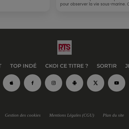
pour observer la vie sous-marine. 
été, un masque, un tuba et une pai
de palmes...
T
TOP INDÉ
CKOI CE TITRE ?
SORTIR
J
Gestion des cookies
Mentions Légales (CGU)
Plan du site