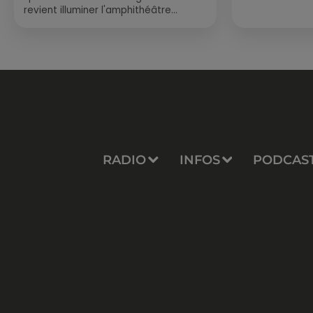
revient illuminer l'amphithéâtre
romain les 6, 7 et 8 août. Une fresque
nocturne...
RADIO
INFOS
PODCAS