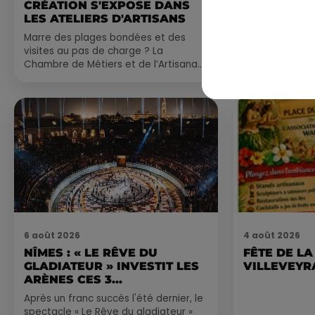
CRÉATION S'EXPOSE DANS
CE WEEK-E
LES ATELIERS D'ARTISANS
Comme tous les
Marre des plages bondées et des
petite sélecti
visites au pas de charge ? La
pas manquer da
Chambre de Métiers et de l’Artisanat
ayez envie de 
Occitanie propose une alternative
du monde,...
bien plus vivante :...
6 août 2026
4 août 2026
NÎMES : « LE RÊVE DU
FÊTE DE LA
GLADIATEUR » INVESTIT LES
VILLEVEYR
ARÈNES CES 3...
Après un franc succès l'été dernier, le
spectacle « Le Rêve du gladiateur »