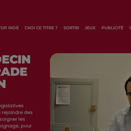
TOP INDÉ
CKOI CE TITRE ?
SORTIR
JEUX
PUBLICITÉ
DECIN
RADE
N
gislatives
 rejoindre des
soigner les
oignage, pour