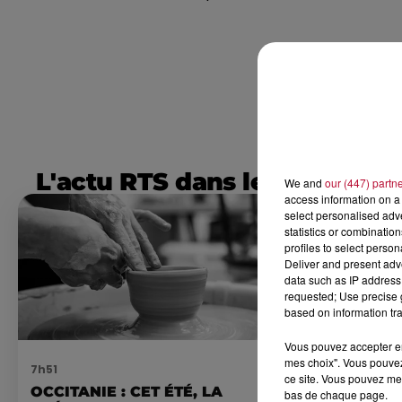
L'actu RTS dans le Sud
We and
our (447) partn
access information on a 
select personalised ad
statistics or combinatio
profiles to select person
Deliver and present adv
data such as IP address 
requested; Use precise g
based on information tra
Vous pouvez accepter en 
mes choix". Vous pouvez
7h51
7 août 2026
ce site. Vous pouvez met
OCCITANIE : CET ÉTÉ, LA
NOS IDÉES
bas de chaque page.