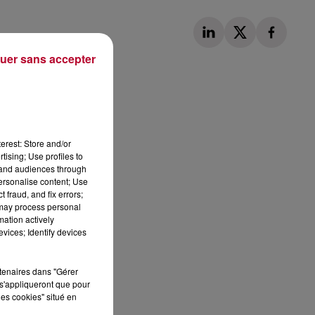
uer sans accepter
Publié : 28 novembre 2022 à 10h40 par Loris
erest: Store and/or
tising; Use profiles to
tand audiences through
personalise content; Use
 fraud, and fix errors;
 may process personal
mation actively
vices; Identify devices
rtenaires dans "Gérer
s'appliqueront que pour
les cookies" situé en
 DE