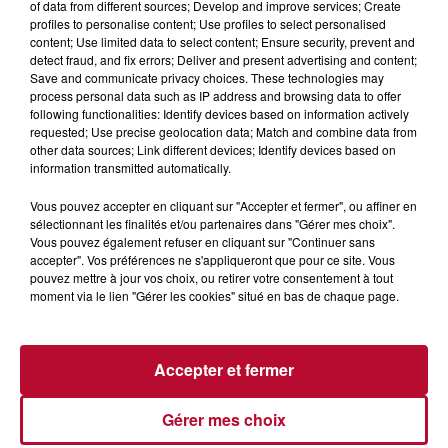
of data from different sources; Develop and improve services; Create
profiles to personalise content; Use profiles to select personalised
4 août 2026
content; Use limited data to select content; Ensure security, prevent and
HÉRAULT, PYRÉNÉES-ORIENTALES : TROIS
detect fraud, and fix errors; Deliver and present advertising and content;
Save and communicate privacy choices. These technologies may
SPOTS DE SNORKELING À EXPLORER...
process personal data such as IP address and browsing data to offer
Pas besoin de bouteilles de plongée lourdes ni de diplômes
following functionalities: Identify devices based on information actively
complexes pour observer la vie sous-marine. Cet été, un
requested; Use precise geolocation data; Match and combine data from
masque, un tuba et une paire de palmes...
other data sources; Link different devices; Identify devices based on
information transmitted automatically.
Vous pouvez accepter en cliquant sur "Accepter et fermer", ou affiner en
sélectionnant les finalités et/ou partenaires dans "Gérer mes choix".
Vous pouvez également refuser en cliquant sur "Continuer sans
accepter". Vos préférences ne s'appliqueront que pour ce site. Vous
pouvez mettre à jour vos choix, ou retirer votre consentement à tout
moment via le lien "Gérer les cookies" situé en bas de chaque page.
Accepter et fermer
Gérer mes choix