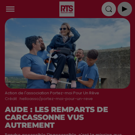
Action de l'association Portez-moi Pour Un Rêve
Crédit :
helloasso/portez-moi-pour-un-reve
AUDE : LES REMPARTS DE
CARCASSONNE VUS
AUTREMENT
Rendre accessible l'inaccessible, c'est la mission que