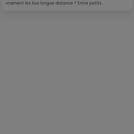
vraiment les bus longue distance ? Entre petits...
Publié : 29 avril 2025 à 10h14 par Lena-Marine Capus