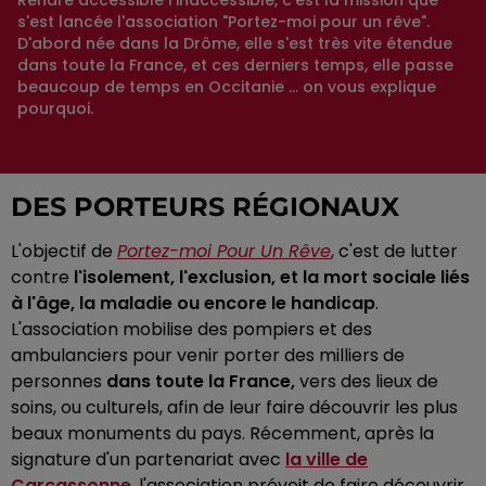
s'est lancée l'association "Portez-moi pour un rêve".
D'abord née dans la Drôme, elle s'est très vite étendue
dans toute la France, et ces derniers temps, elle passe
beaucoup de temps en Occitanie ... on vous explique
pourquoi.
DES PORTEURS RÉGIONAUX
L'objectif de
Portez-moi Pour Un Rêve
, c'est de lutter
contre
l'isolement, l'exclusion, et la mort sociale liés
à l'âge, la maladie ou encore le handicap
.
L'association mobilise des pompiers et des
ambulanciers pour venir porter des milliers de
personnes
dans toute la France,
vers des lieux de
soins, ou culturels, afin de leur faire découvrir les plus
beaux monuments du pays. Récemment, après la
signature d'un partenariat avec
la ville de
Carcassonne
, l'association prévoit de faire découvrir