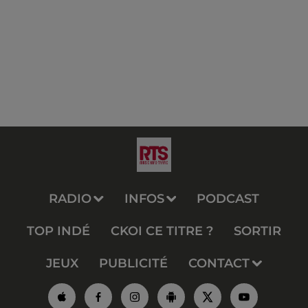
RADIO
INFOS
PODCAST
TOP INDÉ
CKOI CE TITRE ?
SORTIR
JEUX
PUBLICITÉ
CONTACT