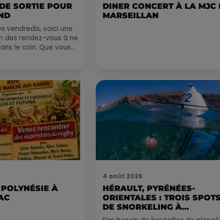
 DE SORTIE POUR
DINER CONCERT À LA MJC
ND
MARSEILLAN
 vendredis, voici une
on des rendez-vous à ne
ns le coin. Que vous
voyager à l'autre bout
4 août 2026
 POLYNÉSIE À
HÉRAULT, PYRÉNÉES-
AC
ORIENTALES : TROIS SPOT
DE SNORKELING À
EXPLORER...