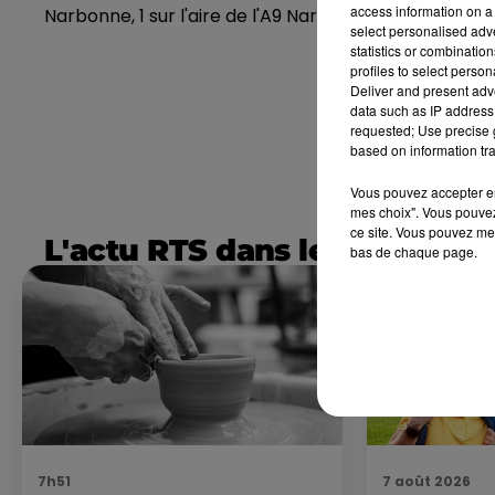
access information on a 
Narbonne, 1 sur l'aire de l'A9 Narbonne-Vinassan, e
select personalised ad
statistics or combinatio
profiles to select person
Deliver and present adv
data such as IP address 
requested; Use precise g
based on information tra
Vous pouvez accepter en 
mes choix". Vous pouvez
ce site. Vous pouvez met
L'actu RTS dans le Sud
bas de chaque page.
7h51
7 août 2026