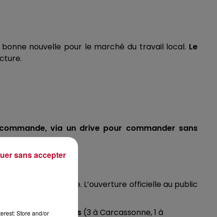
bonne nouvelle pour le marché du travail local.
Le
ucture.
e commande, via un drive pour commander sans
uer sans accepter
l’A61.
rush de l'ouverture. L’ouverture officielle au public
mais six restaurants
(3 à Carcassonne, 1 à
erest: Store and/or