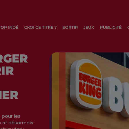
TOP INDÉ
CKOI CE TITRE ?
SORTIR
JEUX
PUBLICITÉ
RGER
IR
1ER
 pour les
 est désormais