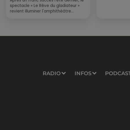
Après un franc succès l'été dernier, le
spectacle « Le Rêve du gladiateur »
revient illuminer l'amphithéâtre
romain les 6, 7 et 8 août. Une fresque
nocturne...
RADIO
INFOS
PODCAS