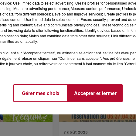
device; Use limited data to select advertising; Create profiles for personalised adver
t donc 1 prochainement à Castelnaudary.)
vertising; Measure advertising performance; Measure content performance; Unders
ns of data from different sources; Develop and improve services; Create profiles to 
alised content; Use limited data to select content; Ensure security, prevent and detect
ertising and content; Save and communicate privacy choices. These technologies
and browsing data to offer following functionalities: Identify devices based on infor
eolocation data; Match and combine data from other data sources; Link different de
nsmitted automatically.
cliquant sur "Accepter et fermer", ou affiner en sélectionnant les finalités et/ou pa
 également refuser en cliquant sur "Continuer sans accepter". Vos préférences ne 
tre à jour vos choix, ou retirer votre consentement à tout moment via le lien "Gérer 
Voir plus
Gérer mes choix
Accepter et fermer
7 août 2026