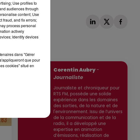
tising; Use profiles to
tand audiences through
personalise content; Use
 fraud, and fix errors;
 may process personal
mation actively
vices; Identify devices
rtenaires dans "Gérer
Publié : 21 juin 2026 à 11h40 par
s'appliqueront que pour
les cookies" situé en
Corentin Aubry
-
Journaliste
Journaliste et chroniqueur pour
RTS FM, possède une solide
expérience dans les domaines
des sorties, de la nature et de
l'environnement. Issu de l’univers
de la communication et de la
radio, il a développé une
expertise en animation
d’émissions, réalisation de