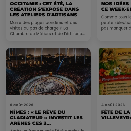
OCCITANIE : CET ÉTÉ, LA
NOS IDÉES
CRÉATION S'EXPOSE DANS
CE WEEK-E
LES ATELIERS D'ARTISANS
Comme tous les
Marre des plages bondées et des
petite sélecti
visites au pas de charge ? La
pas manquer da
Chambre de Métiers et de l’Artisanat
ayez envie de 
Occitanie propose une alternative
du monde,...
bien plus vivante :...
6 août 2026
4 août 2026
NÎMES : « LE RÊVE DU
FÊTE DE LA
GLADIATEUR » INVESTIT LES
VILLEVEYR
ARÈNES CES 3...