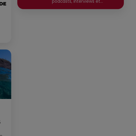
podcasts, interviews et
 DE
reportages. Ancien chargé de
communication, il a travaillé
pour des médias tels que Grand
Sud FM et RCF avant de devenir
consultant indépendant. Son
parcours est enrichi par une
formation en communication et
technologies de l'information,
ainsi qu'en techniques de
réalisation radio. Secteurs
préviligiés : Sortie, Nature,
Environnement, Culture, Social,
Divertissement
S