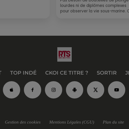
Pas besoin de bouteilles de plong
lourdes ni de diplômes complexes
pour observer la vie sous-marine. 
été, un masque, un tuba et une pai
de palmes...
T
TOP INDÉ
CKOI CE TITRE ?
SORTIR
J
Gestion des cookies
Mentions Légales (CGU)
Plan du site