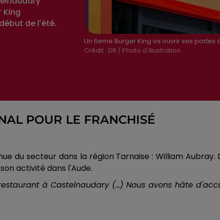
telnaudary
 King
début de l'été.
Un 6eme Burger King va ouvrir ses portes 
Crédit :
DR / Photo d'illustration
NAL POUR LE FRANCHISÉ
nue du secteur dans la région Tarnaise : William Aubray.
son activité dans l'Aude.
taurant à Castelnaudary (...) Nous avons hâte d'accueil