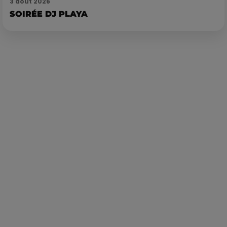
3 août 2026
SOIRÉE DJ PLAYA
Publié : 17 juillet 2023 à 14h36 par Corentin Aubry