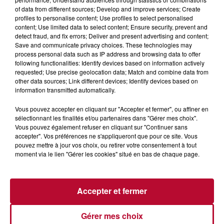
of data from different sources; Develop and improve services; Create
profiles to personalise content; Use profiles to select personalised
content; Use limited data to select content; Ensure security, prevent and
detect fraud, and fix errors; Deliver and present advertising and content;
Save and communicate privacy choices. These technologies may
process personal data such as IP address and browsing data to offer
following functionalities: Identify devices based on information actively
requested; Use precise geolocation data; Match and combine data from
other data sources; Link different devices; Identify devices based on
information transmitted automatically.
0h01
Vous pouvez accepter en cliquant sur "Accepter et fermer", ou affiner en
DINER CONCERT À LA MJC DE MARSEILLAN
sélectionnant les finalités et/ou partenaires dans "Gérer mes choix".
Vous pouvez également refuser en cliquant sur "Continuer sans
accepter". Vos préférences ne s'appliqueront que pour ce site. Vous
pouvez mettre à jour vos choix, ou retirer votre consentement à tout
moment via le lien "Gérer les cookies" situé en bas de chaque page.
Accepter et fermer
Gérer mes choix