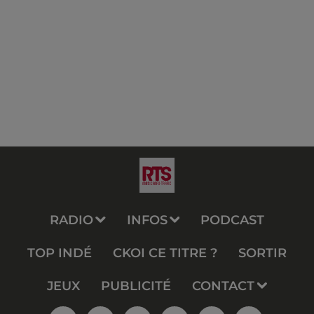
RADIO
INFOS
PODCAST
TOP INDÉ
CKOI CE TITRE ?
SORTIR
JEUX
PUBLICITÉ
CONTACT