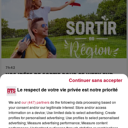
7h42
NOS IDÉES DE SORTIE POUR CE WEEK-END
Continuer sans accepter
Comme tous les vendredis, voici une petite sélection des
rendez-vous à ne pas manquer dans le coin. Que vous ayez
Le respect de votre vie privée est notre priorité
envie de voyager à l'autre bout du monde,...
We and
our (447) partners
do the following data processing based on
your consent and/or our legitimate interest: Store and/or access
information on a device; Use limited data to select advertising; Create
profiles for personalised advertising; Use profiles to select personalised
advertising; Measure advertising performance; Measure content
performance; Understand audiences through statistics or combinations