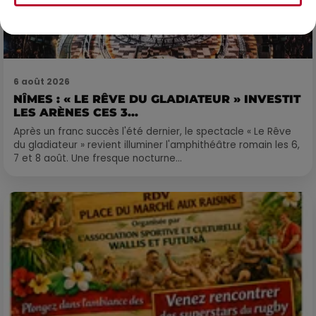
6 août 2026
NÎMES : « LE RÊVE DU GLADIATEUR » INVESTIT
LES ARÈNES CES 3...
Après un franc succès l'été dernier, le spectacle « Le Rêve
du gladiateur » revient illuminer l'amphithéâtre romain les 6,
7 et 8 août. Une fresque nocturne...