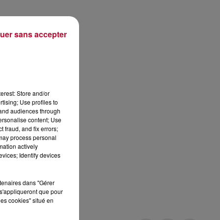
uer sans accepter
erest: Store and/or
tising; Use profiles to
tand audiences through
personalise content; Use
 fraud, and fix errors;
 may process personal
mation actively
vices; Identify devices
rtenaires dans "Gérer
s'appliqueront que pour
les cookies" situé en