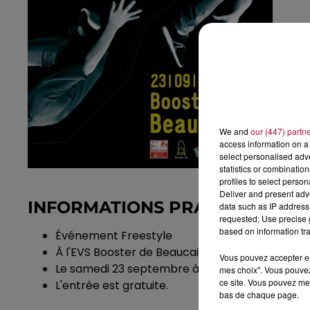
We and
our (447) partn
access information on a 
select personalised ad
statistics or combinatio
profiles to select person
Deliver and present adv
INFORMATIONS PRATIQUES
data such as IP address 
requested; Use precise g
based on information tra
Événement Freestyle
À l'EVS Booster de Beaucaire
Vous pouvez accepter en 
Le samedi 23 septembre à partir de 14h
mes choix". Vous pouvez
ce site. Vous pouvez met
L'entrée est gratuite.
bas de chaque page.