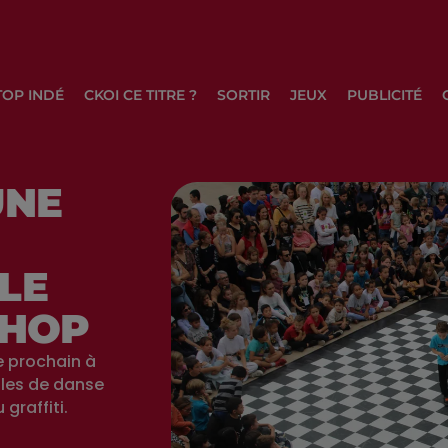
TOP INDÉ
CKOI CE TITRE ?
SORTIR
JEUX
PUBLICITÉ
UNE
LE
-HOP
 prochain à
tles de danse
graffiti.