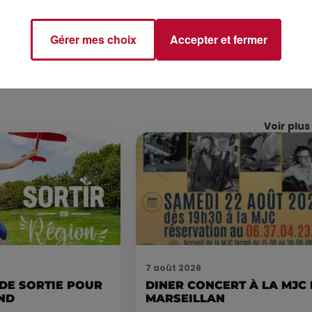
Gérer mes choix
Accepter et fermer
Voir plus
7 août 2026
 DE SORTIE POUR
DINER CONCERT À LA MJC
ND
MARSEILLAN