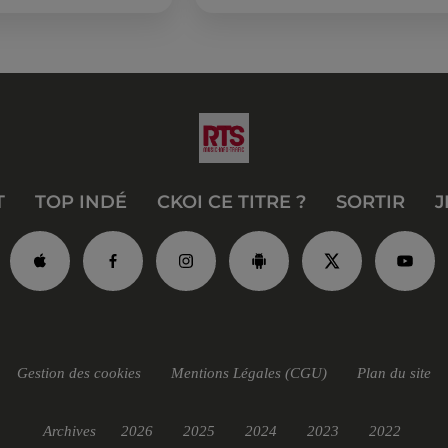
été, un masque, un tuba et une pai
de palmes...
T
TOP INDÉ
CKOI CE TITRE ?
SORTIR
J
Gestion des cookies
Mentions Légales (CGU)
Plan du site
Archives
2026
2025
2024
2023
2022