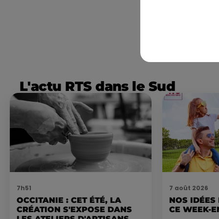
L'actu RTS dans le Sud
7h51
7 août 2026
OCCITANIE : CET ÉTÉ, LA
NOS IDÉES
CRÉATION S'EXPOSE DANS
CE WEEK-E
LES ATELIERS D'ARTISANS