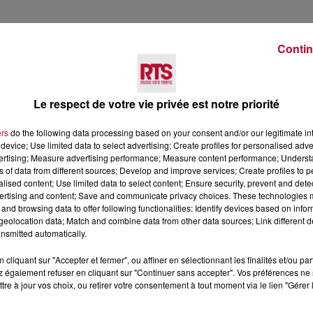
Contin
Le respect de votre vie privée est notre priorité
ers
do the following data processing based on your consent and/or our legitimate int
device; Use limited data to select advertising; Create profiles for personalised adver
vertising; Measure advertising performance; Measure content performance; Unders
ns of data from different sources; Develop and improve services; Create profiles to 
alised content; Use limited data to select content; Ensure security, prevent and detect
ertising and content; Save and communicate privacy choices. These technologies
and browsing data to offer following functionalities: Identify devices based on infor
eolocation data; Match and combine data from other data sources; Link different de
nsmitted automatically.
cliquant sur "Accepter et fermer", ou affiner en sélectionnant les finalités et/ou pa
 également refuser en cliquant sur "Continuer sans accepter". Vos préférences ne 
tre à jour vos choix, ou retirer votre consentement à tout moment via le lien "Gérer 