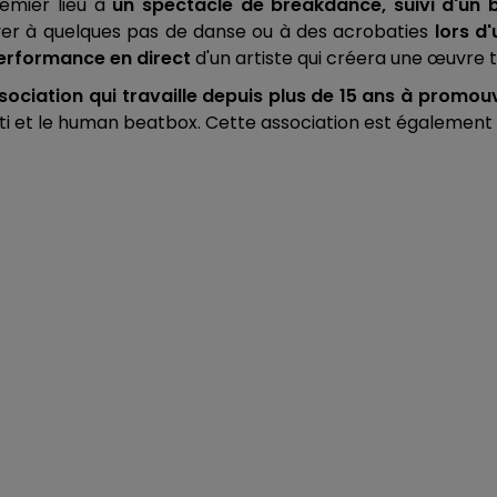
remier lieu à
un spectacle de breakdance, suivi d'un b
ayer à quelques pas de danse ou à des acrobaties
lors d'
erformance en direct
d'un artiste qui créera une œuvre 
ociation qui travaille depuis plus de 15 ans à promouvo
ffiti et le human beatbox. Cette association est également à