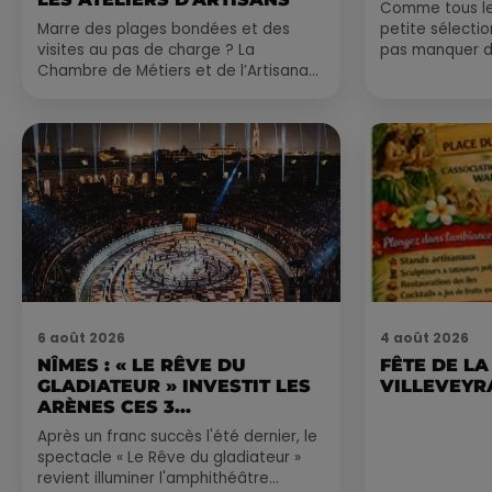
Comme tous les
Marre des plages bondées et des
petite sélecti
visites au pas de charge ? La
pas manquer da
Chambre de Métiers et de l’Artisanat
ayez envie de 
Occitanie propose une alternative
du monde,...
bien plus vivante :...
6 août 2026
4 août 2026
NÎMES : « LE RÊVE DU
FÊTE DE LA
GLADIATEUR » INVESTIT LES
VILLEVEYR
ARÈNES CES 3...
Après un franc succès l'été dernier, le
spectacle « Le Rêve du gladiateur »
revient illuminer l'amphithéâtre