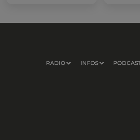
romain les 6, 7 et 8 août. Une fresque
nocturne...
RADIO
INFOS
PODCAS