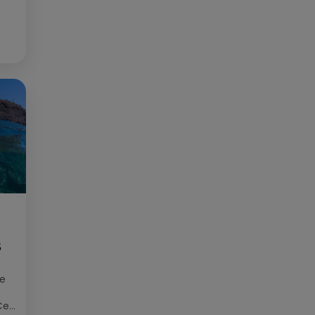
S
ée
Cet