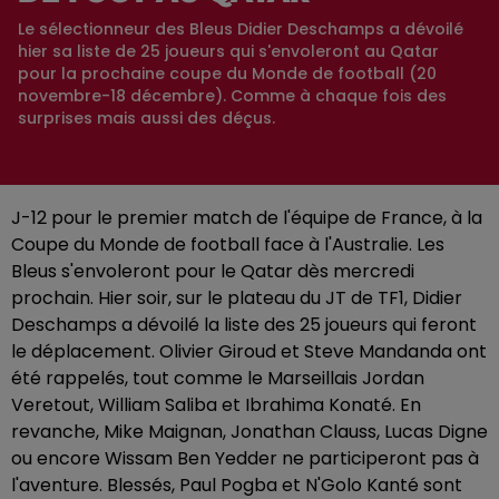
Le sélectionneur des Bleus Didier Deschamps a dévoilé
hier sa liste de 25 joueurs qui s'envoleront au Qatar
pour la prochaine coupe du Monde de football (20
novembre-18 décembre). Comme à chaque fois des
surprises mais aussi des déçus.
J-12 pour le premier match de l'équipe de France, à la
Coupe du Monde de football face à l'Australie. Les
Bleus s'envoleront pour le Qatar dès mercredi
prochain. Hier soir, sur le plateau du JT de TF1, Didier
Deschamps a dévoilé la liste des 25 joueurs qui feront
le déplacement. Olivier Giroud et Steve Mandanda ont
été rappelés, tout comme le Marseillais Jordan
Veretout, William Saliba et Ibrahima Konaté. En
revanche, Mike Maignan, Jonathan Clauss, Lucas Digne
ou encore Wissam Ben Yedder ne participeront pas à
l'aventure. Blessés, Paul Pogba et N'Golo Kanté sont