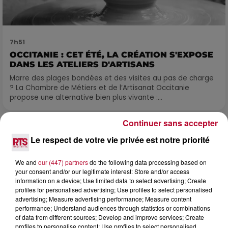
7h51
OCCITANIE : CET ÉTÉ, LA CRÉATION S'EXPOSE
DANS LES ATELIERS D'ARTISANS
Marre des plages bondées et des visites au pas de charge
? La Chambre de Métiers et de l’Artisanat Occitanie
propose une alternative bien plus vivante :...
Continuer sans accepter
Le respect de votre vie privée est notre priorité
We and
our (447) partners
do the following data processing based on
your consent and/or our legitimate interest: Store and/or access
information on a device; Use limited data to select advertising; Create
profiles for personalised advertising; Use profiles to select personalised
advertising; Measure advertising performance; Measure content
performance; Understand audiences through statistics or combinations
of data from different sources; Develop and improve services; Create
profiles to personalise content; Use profiles to select personalised