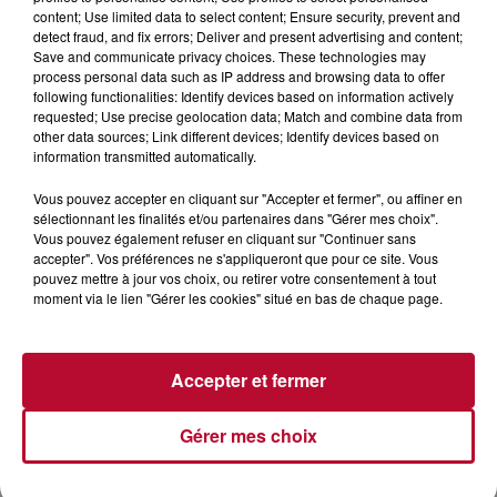
content; Use limited data to select content; Ensure security, prevent and
detect fraud, and fix errors; Deliver and present advertising and content;
Save and communicate privacy choices. These technologies may
process personal data such as IP address and browsing data to offer
7 août 2026
following functionalities: Identify devices based on information actively
NOS IDÉES DE SORTIE POUR CE WEEK-END
requested; Use precise geolocation data; Match and combine data from
Comme tous les vendredis, voici une petite sélection des
other data sources; Link different devices; Identify devices based on
rendez-vous à ne pas manquer dans le coin. Que vous ayez
information transmitted automatically.
envie de voyager à l'autre bout du monde,...
Vous pouvez accepter en cliquant sur "Accepter et fermer", ou affiner en
sélectionnant les finalités et/ou partenaires dans "Gérer mes choix".
Vous pouvez également refuser en cliquant sur "Continuer sans
accepter". Vos préférences ne s'appliqueront que pour ce site. Vous
pouvez mettre à jour vos choix, ou retirer votre consentement à tout
moment via le lien "Gérer les cookies" situé en bas de chaque page.
Accepter et fermer
Gérer mes choix