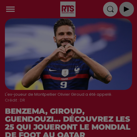
L'ex-joueur de Montpellier Olivier Giroud a été appelé.
Crédit :
DR
BENZEMA, GIROUD,
GUENDOUZI... DÉCOUVREZ LES
25 QUI JOUERONT LE MONDIAL
DE FOOT AU QATAR