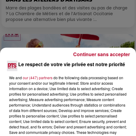
Marre des plages bondées et des visites au pas de charge
? La Chambre de Métiers et de l’Artisanat Occitanie
propose une alternative bien plus vivante :...
Continuer sans accepter
Le respect de votre vie privée est notre priorité
We and
our (447) partners
do the following data processing based on
your consent and/or our legitimate interest: Store and/or access
information on a device; Use limited data to select advertising; Create
profiles for personalised advertising; Use profiles to select personalised
advertising; Measure advertising performance; Measure content
performance; Understand audiences through statistics or combinations
of data from different sources; Develop and improve services; Create
profiles to personalise content; Use profiles to select personalised
7 août 2026
content; Use limited data to select content; Ensure security, prevent and
NOS IDÉES DE SORTIE POUR CE WEEK-END
detect fraud, and fix errors; Deliver and present advertising and content;
Save and communicate privacy choices. These technologies may
Comme tous les vendredis, voici une petite sélection des