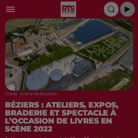
Crédit :
Scène de Bayssan
BÉZIERS : ATELIERS, EXPOS,
BRADERIE ET SPECTACLE À
L’OCCASION DE LIVRES EN
SCÈNE 2022