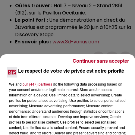
Où les trouver :
Hall 7 – Niveau 2 – Stand 2B61
(B12), sur le Pavillon Occitanie.
Le point fort :
Une démonstration en direct du
3Dvarius est programmée le 20 juin à 10h25 sur la
Discovery Stage.
En savoir plus :
www.3d-varius.com
Continuer sans accepter
Le respect de votre vie privée est notre priorité
We and
our (447) partners
do the following data processing based on
your consent and/or our legitimate interest: Store and/or access
information on a device; Use limited data to select advertising; Create
L'actu RTS dans le Sud
Voir plus
profiles for personalised advertising; Use profiles to select personalised
advertising; Measure advertising performance; Measure content
performance; Understand audiences through statistics or combinations
of data from different sources; Develop and improve services; Create
profiles to personalise content; Use profiles to select personalised
content; Use limited data to select content; Ensure security, prevent and
detect fraud, and fix errors; Deliver and present advertising and content;