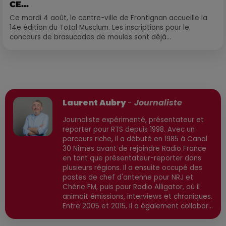
CE...
Ce mardi 4 août, le centre-ville de Frontignan accueille la
14e édition du Total Musclum. Les inscriptions pour le
concours de brasucades de moules sont déjà...
Publié : 18 juin 2026 à 9h55 par
Laurent Aubry
-
Journaliste
Journaliste expérimenté, présentateur et
reporter pour RTS depuis 1998. Avec un
parcours riche, il a débuté en 1985 à Canal
30 Nîmes avant de rejoindre Radio France
en tant que présentateur-reporter dans
plusieurs régions. Il a ensuite occupé des
postes de chef d'antenne pour NRJ et
Chérie FM, puis pour Radio Alligator, où il
animait émissions, interviews et chroniques.
Entre 2005 et 2015, il a également collaboré
en tant que pigiste pour VT Consult,
renforçant ainsi son expertise en