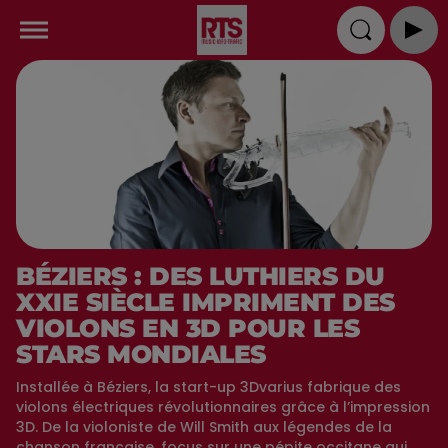
BÉZIERS : DES LUTHIERS DU
XXIE SIÈCLE IMPRIMENT DES
VIOLONS EN 3D POUR LES
STARS MONDIALES
Installée à Béziers, la start-up 3Dvarius fabrique des
violons électriques révolutionnaires grâce à l’impression
3D. De la violoniste de Will Smith aux légendes de la
chanson française, focus sur une pépite occitane qui