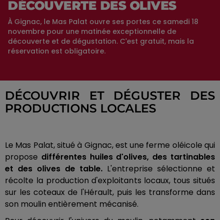
DÉCOUVERTE DES OLIVES
À Gignac, le Mas Palat ouvre ses portes ce samedi 18
novembre pour une matinée exceptionnelle de
découverte et de dégustation. C'est gratuit, mais la
réservation est obligatoire.
DÉCOUVRIR ET DÉGUSTER DES
PRODUCTIONS LOCALES
Le Mas Palat, situé à Gignac, est une ferme oléicole qui
propose
différentes huiles d'olives, des tartinables
et des olives de table.
L'entreprise sélectionne et
récolte la production d'exploitants locaux, tous situés
sur les coteaux de l'Hérault, puis les transforme dans
son moulin entièrement mécanisé.