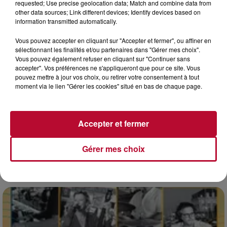
requested; Use precise geolocation data; Match and combine data from
other data sources; Link different devices; Identify devices based on
information transmitted automatically.
Vous pouvez accepter en cliquant sur "Accepter et fermer", ou affiner en
sélectionnant les finalités et/ou partenaires dans "Gérer mes choix".
Vous pouvez également refuser en cliquant sur "Continuer sans
accepter". Vos préférences ne s'appliqueront que pour ce site. Vous
pouvez mettre à jour vos choix, ou retirer votre consentement à tout
moment via le lien "Gérer les cookies" situé en bas de chaque page.
7 août 2026
Accepter et fermer
NOS IDÉES DE SORTIE POUR CE WEEK-END
Comme tous les vendredis, voici une petite sélection des
Gérer mes choix
rendez-vous à ne pas manquer dans le coin. Que vous ayez
envie de voyager à l'autre bout du monde,...