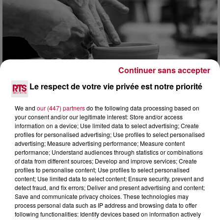
Continuer sans accepter
Le respect de votre vie privée est notre priorité
We and
our (447) partners
do the following data processing based on
your consent and/or our legitimate interest: Store and/or access
8 août 2026
information on a device; Use limited data to select advertising; Create
OCCITANIE : CET ÉTÉ, LA CRÉATION S'EXPOSE
profiles for personalised advertising; Use profiles to select personalised
DANS LES ATELIERS D'ARTISANS
advertising; Measure advertising performance; Measure content
performance; Understand audiences through statistics or combinations
Marre des plages bondées et des visites au pas de charge
of data from different sources; Develop and improve services; Create
? La Chambre de Métiers et de l’Artisanat Occitanie
profiles to personalise content; Use profiles to select personalised
propose une alternative bien plus vivante :...
content; Use limited data to select content; Ensure security, prevent and
detect fraud, and fix errors; Deliver and present advertising and content;
Save and communicate privacy choices. These technologies may
process personal data such as IP address and browsing data to offer
following functionalities: Identify devices based on information actively