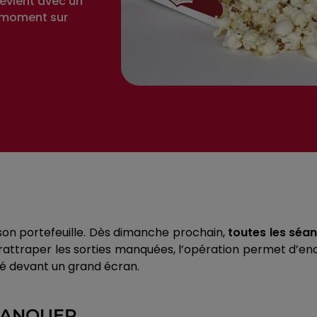
revient avec un
u moment sur
 son portefeuille. Dès dimanche prochain,
toutes les séan
 rattraper les sorties manquées, l’opération permet d’en
été devant un grand écran.
 MANQUER