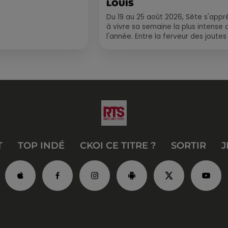
LOUIS
Du 19 au 25 août 2026, Sète s'appr
à vivre sa semaine la plus intense 
l'année. Entre la ferveur des joutes
le Cadre Royal, le retour de
traditions...
T
TOP INDÉ
CKOI CE TITRE ?
SORTIR
J