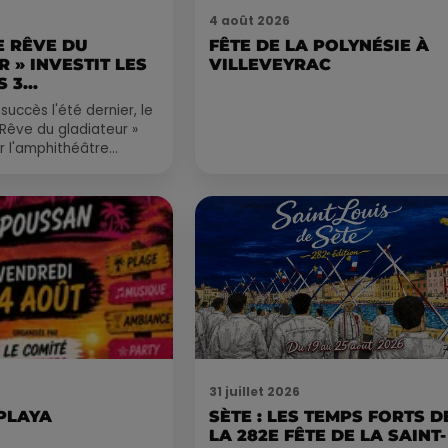
4 août 2026
LE RÊVE DU
FÊTE DE LA POLYNÉSIE À
 » INVESTIT LES
VILLEVEYRAC
 3...
succès l'été dernier, le
 Rêve du gladiateur »
er l'amphithéâtre
 et 8 août. Une fresque
31 juillet 2026
 PLAYA
SÈTE : LES TEMPS FORTS D
LA 282E FÊTE DE LA SAINT-