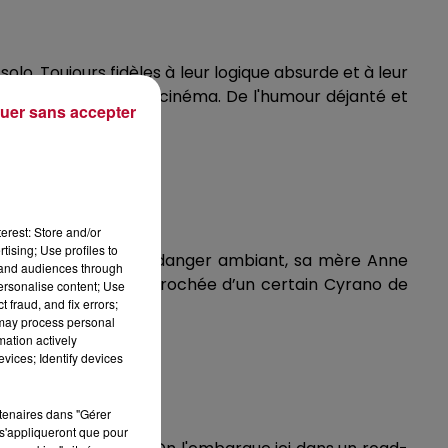
olo. Toujours fidèles à leur logique absurde et à leur
ait d'histoires et de cinéma. De l'humour déjanté et
uer sans accepter
erest: Store and/or
tising; Use profiles to
ado turbulent. Face au danger ambiant, sa mère Anne
tand audiences through
us la protection rapprochée d’un certain Cyrano de
personalise content; Use
 fraud, and fix errors;
 may process personal
mation actively
vices; Identify devices
rtenaires dans "Gérer
s'appliqueront que pour