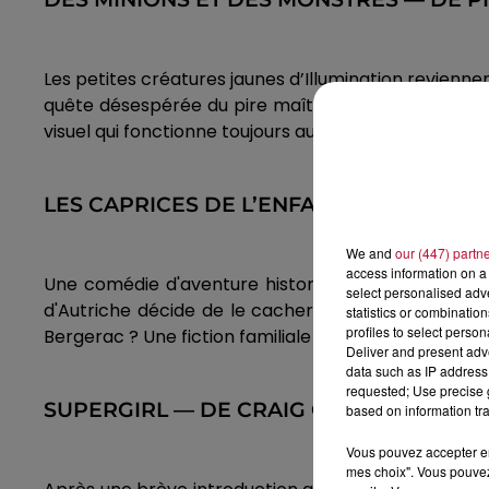
Les petites créatures jaunes d’Illumination reviennen
quête désespérée du pire maître possible, les Minio
visuel qui fonctionne toujours aussi bien.
LES CAPRICES DE L’ENFANT ROI — DE M
We and
our (447) partn
access information on a 
Une comédie d'aventure historique qui joue la cart
select personalised ad
d'Autriche décide de le cacher. Pour passer inape
statistics or combinatio
profiles to select person
Bergerac ? Une fiction familiale rythmée menée par 
Deliver and present adv
data such as IP address 
requested; Use precise g
SUPERGIRL — DE CRAIG GILLESPIE (SORTI
based on information tra
Vous pouvez accepter en 
mes choix". Vous pouvez