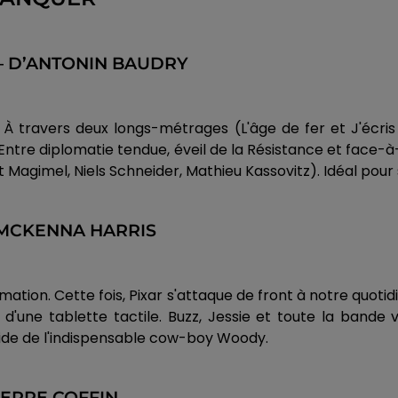
) — D’ANTONIN BAUDRY
 À travers deux longs-métrages (L'âge de fer et J'écri
 Entre diplomatie tendue, éveil de la Résistance et face-à
 Magimel, Niels Schneider, Mathieu Kassovitz). Idéal pour 
 MCKENNA HARRIS
imation. Cette fois, Pixar s'attaque de front à notre quot
t d'une tablette tactile. Buzz, Jessie et toute la band
'aide de l'indispensable cow-boy Woody.
IERRE COFFIN