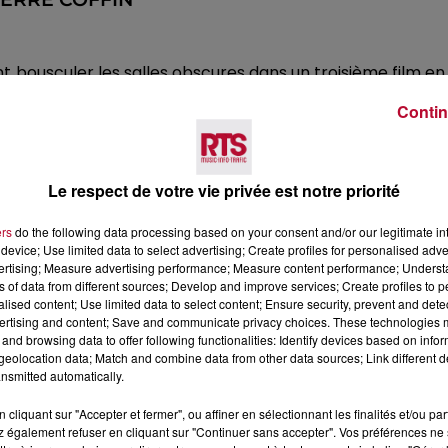
t bousculer les salles obscures dans un troisième film en s
ns vont cette fois débarquer dans un univers inattendu, f
Contin
ICHEL LECLERC
Le respect de votre vie privée est notre priorité
ers
do the following data processing based on your consent and/or our legitimate int
device; Use limited data to select advertising; Create profiles for personalised adver
e de la malice. En 1651, le futur Louis XIV n'est qu'un 
vertising; Measure advertising performance; Measure content performance; Unders
rçu, quoi de mieux que la troupe du célèbre Molière, so
ns of data from different sources; Develop and improve services; Create profiles to 
alised content; Use limited data to select content; Ensure security, prevent and detect
Artus, Julia Piaton et Franck Dubosc.
ertising and content; Save and communicate privacy choices. These technologies
and browsing data to offer following functionalities: Identify devices based on infor
eolocation data; Match and combine data from other data sources; Link different de
E LE 1ER JUILLET)
nsmitted automatically.
cliquant sur "Accepter et fermer", ou affiner en sélectionnant les finalités et/ou pa
 également refuser en cliquant sur "Continuer sans accepter". Vos préférences ne 