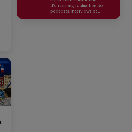
expertise en animation
d’émissions, réalisation de
podcasts, interviews et
reportages. Ancien chargé de
communication, il a travaillé
pour des médias tels que Grand
Sud FM et RCF avant de devenir
consultant indépendant. Son
parcours est enrichi par une
formation en communication et
technologies de l'information,
ainsi qu'en techniques de
réalisation radio. Secteurs
préviligiés : Sortie, Nature,
Environnement, Culture, Social,
Divertissement
E