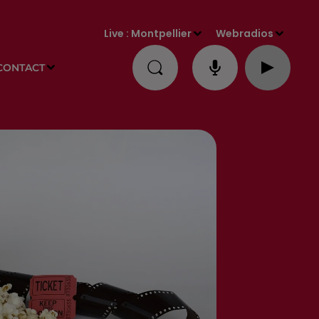
Live :
Montpellier
Webradios
CONTACT