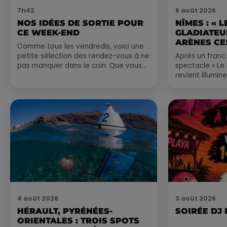
7h42
6 août 2026
NOS IDÉES DE SORTIE POUR
NÎMES : « 
CE WEEK-END
GLADIATEUR
ARÈNES CES
Comme tous les vendredis, voici une
petite sélection des rendez-vous à ne
Après un franc 
pas manquer dans le coin. Que vous
spectacle « Le
ayez envie de voyager à l'autre bout
revient illumin
du monde,...
romain les 6, 7
nocturne...
4 août 2026
3 août 2026
HÉRAULT, PYRÉNÉES-
SOIRÉE DJ
ORIENTALES : TROIS SPOTS