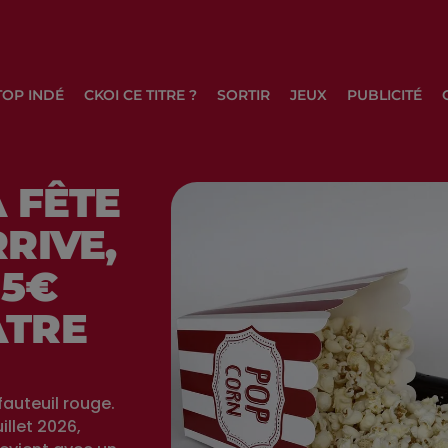
TOP INDÉ
CKOI CE TITRE ?
SORTIR
JEUX
PUBLICITÉ
A FÊTE
RIVE,
 5€
ATRE
auteuil rouge.
illet 2026,