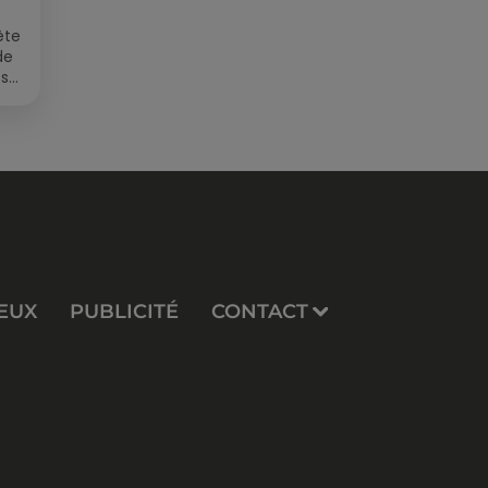
ête
de
 sur
EUX
PUBLICITÉ
CONTACT