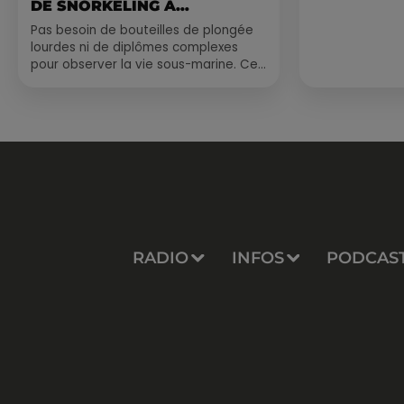
DE SNORKELING À
EXPLORER...
Pas besoin de bouteilles de plongée
lourdes ni de diplômes complexes
pour observer la vie sous-marine. Cet
été, un masque, un tuba et une paire
de palmes...
RADIO
INFOS
PODCAS