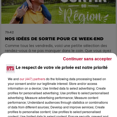
7h42
NOS IDÉES DE SORTIE POUR CE WEEK-END
Comme tous les vendredis, voici une petite sélection des
rendez-vous à ne pas manquer dans le coin. Que vous ayez
envie de voyager à l'autre bout du monde,...
Continuer sans accepter
Le respect de votre vie privée est notre priorité
We and
our (447) partners
do the following data processing based on
your consent and/or our legitimate interest: Store and/or access
information on a device; Use limited data to select advertising; Create
profiles for personalised advertising; Use profiles to select personalised
advertising; Measure advertising performance; Measure content
performance; Understand audiences through statistics or combinations
of data from different sources; Develop and improve services; Create
profiles to personalise content; Use profiles to select personalised
content; Use limited data to select content; Ensure security, prevent and