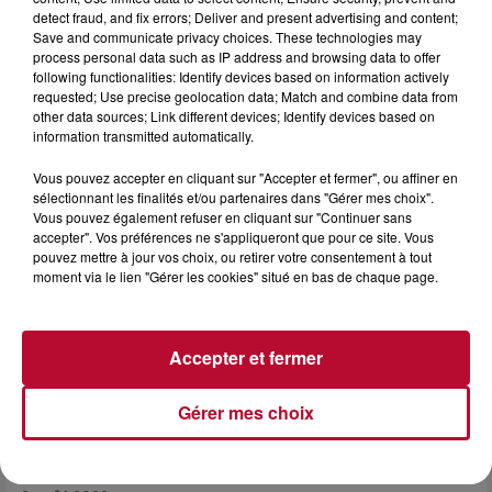
detect fraud, and fix errors; Deliver and present advertising and content;
Save and communicate privacy choices. These technologies may
process personal data such as IP address and browsing data to offer
following functionalities: Identify devices based on information actively
requested; Use precise geolocation data; Match and combine data from
0h01
other data sources; Link different devices; Identify devices based on
DINER CONCERT À LA MJC DE MARSEILLAN
information transmitted automatically.
Vous pouvez accepter en cliquant sur "Accepter et fermer", ou affiner en
sélectionnant les finalités et/ou partenaires dans "Gérer mes choix".
Vous pouvez également refuser en cliquant sur "Continuer sans
accepter". Vos préférences ne s'appliqueront que pour ce site. Vous
pouvez mettre à jour vos choix, ou retirer votre consentement à tout
moment via le lien "Gérer les cookies" situé en bas de chaque page.
Accepter et fermer
Gérer mes choix