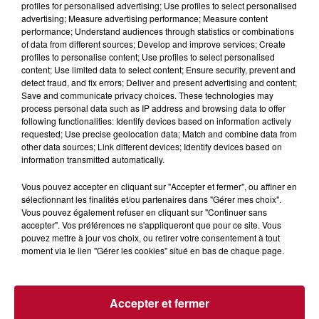
profiles for personalised advertising; Use profiles to select personalised
advertising; Measure advertising performance; Measure content
performance; Understand audiences through statistics or combinations
of data from different sources; Develop and improve services; Create
profiles to personalise content; Use profiles to select personalised
content; Use limited data to select content; Ensure security, prevent and
detect fraud, and fix errors; Deliver and present advertising and content;
Save and communicate privacy choices. These technologies may
process personal data such as IP address and browsing data to offer
following functionalities: Identify devices based on information actively
requested; Use precise geolocation data; Match and combine data from
other data sources; Link different devices; Identify devices based on
information transmitted automatically.
7h21
Vous pouvez accepter en cliquant sur "Accepter et fermer", ou affiner en
NÎMES : « LE RÊVE DU GLADIATEUR » INVESTIT
sélectionnant les finalités et/ou partenaires dans "Gérer mes choix".
LES ARÈNES CES 3...
Vous pouvez également refuser en cliquant sur "Continuer sans
accepter". Vos préférences ne s'appliqueront que pour ce site. Vous
Après un franc succès l'été dernier, le spectacle « Le Rêve
pouvez mettre à jour vos choix, ou retirer votre consentement à tout
du gladiateur » revient illuminer l'amphithéâtre romain les 6,
moment via le lien "Gérer les cookies" situé en bas de chaque page.
7 et 8 août. Une fresque nocturne...
Accepter et fermer