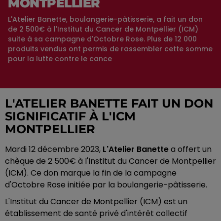
MONTPELLIER
L'Atelier Banette, boulangerie-pâtisserie, a fait un don
de 2 500€ à l'Institut du Cancer de Montpellier (ICM)
suite à sa campagne d'Octobre Rose. Plus de 12 000
produits vendus ont permis de rassembler cette somme
pour la lutte contre le cance
L'ATELIER BANETTE FAIT UN DON
SIGNIFICATIF À L'ICM
MONTPELLIER
Mardi 12 décembre 2023,
L'Atelier Banette
a offert un
chèque de 2 500€ à l'Institut du Cancer de Montpellier
(ICM). Ce don marque la fin de la campagne
d'Octobre Rose initiée par la boulangerie-pâtisserie.
L'Institut du Cancer de Montpellier (ICM) est un
établissement de santé privé d'intérêt collectif