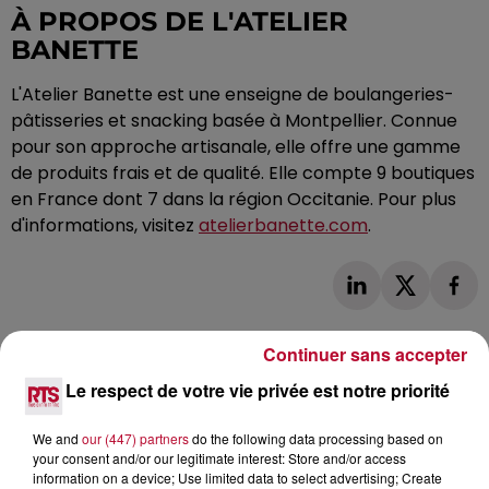
À PROPOS DE L'ATELIER
BANETTE
L'Atelier Banette est une enseigne de boulangeries-
pâtisseries et snacking basée à Montpellier. Connue
pour son approche artisanale, elle offre une gamme
de produits frais et de qualité. Elle compte 9 boutiques
en France dont 7 dans la région Occitanie. Pour plus
d'informations, visitez
atelierbanette.com
.
Continuer sans accepter
Le respect de votre vie privée est notre priorité
L'actu RTS dans le Sud
Voir plus
We and
our (447) partners
do the following data processing based on
your consent and/or our legitimate interest: Store and/or access
information on a device; Use limited data to select advertising; Create