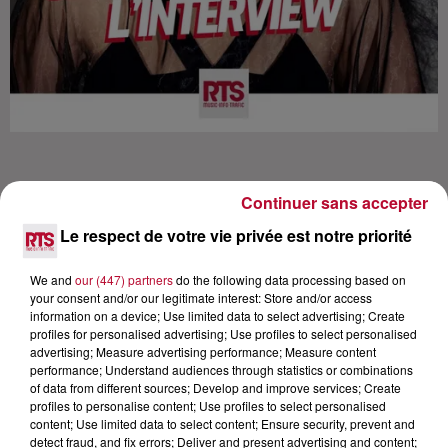
Continuer sans accepter
Le respect de votre vie privée est notre priorité
Lecture (38 min 10 sec)
We and
our (447) partners
do the following data processing based on
your consent and/or our legitimate interest: Store and/or access
information on a device; Use limited data to select advertising; Create
RTS
profiles for personalised advertising; Use profiles to select personalised
advertising; Measure advertising performance; Measure content
4 février 2020 - 38 min 10 sec
performance; Understand audiences through statistics or combinations
of data from different sources; Develop and improve services; Create
CAMELIA JORDANA L'INTERVIEW DANS
profiles to personalise content; Use profiles to select personalised
CARRÉ VIP
content; Use limited data to select content; Ensure security, prevent and
detect fraud, and fix errors; Deliver and present advertising and content;