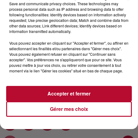
Save and communicate privacy choices. These technologies may
process personal data such as IP address and browsing data to offer
Chanteuse et Comédienne, Camélia Jordana a fait
following functionalities: Identify devices based on information actively
pas mal de chemin depuis sa participation à la
requested; Use precise geolocation data; Match and combine data from
other data sources; Link different devices; Identify devices based on
Nouvelle Star en 2009... Déjà trois albums. Son dernier
information transmitted automatically.
“Lost” a été récompensé par la Victoire de la Musique
2019 de l’album de musique du monde. Quelques mois
Vous pouvez accepter en cliquant sur "Accepter et fermer", ou affiner en
plus tôt, Camélia a reçu une autre récompense, cette
sélectionnant les finalités et/ou partenaires dans "Gérer mes choix".
Vous pouvez également refuser en cliquant sur "Continuer sans
fois pour sa carrière de comédienne. Camélia
accepter". Vos préférences ne s'appliqueront que pour ce site. Vous
Jordana a été récompensée par le César du meilleur
pouvez mettre à jour vos choix, ou retirer votre consentement à tout
espoir féminin 2018 pour son rôle dans le film “Le Brio”
moment via le lien "Gérer les cookies" situé en bas de chaque page.
aux côtés de Daniel Auteuil. Re-Découvrez cette
talentueuse jeune femme. Retrouvez la version vidéo
sur notre chaine youtube :
Accepter et fermer
https://youtu.be/CmlSBw2dFE8
Gérer mes choix