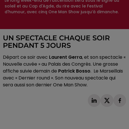
Le long week-end de l'ascension sera sous le signe du
soleil et au Cap d'Agde, du rire avec le Festival
d'humour, avec cinq One Man Show jusqu’à dimanche.
UN SPECTACLE CHAQUE SOIR
PENDANT 5 JOURS
Départ ce soir avec
Laurent Gerra
, et son spectacle «
Nouvelle cuvée » au Palais des Congrès. Une grosse
affiche suivie demain de
Patrick Bosso
. Le Marseillais
avec « Dernier round ». Son nouveau spectacle qui
sera aussi son dernier One Man Show.