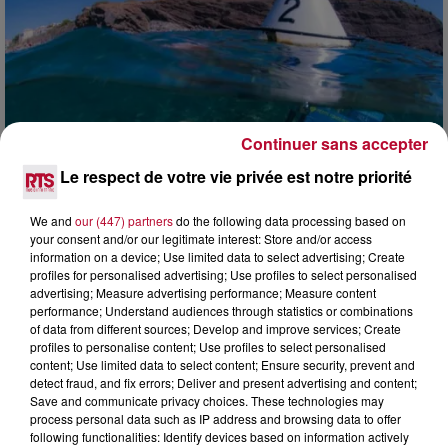
Continuer sans accepter
Le respect de votre vie privée est notre priorité
We and
our (447) partners
do the following data processing based on
4 août 2026
your consent and/or our legitimate interest: Store and/or access
information on a device; Use limited data to select advertising; Create
HÉRAULT, PYRÉNÉES-ORIENTALES : TROIS
profiles for personalised advertising; Use profiles to select personalised
SPOTS DE SNORKELING À EXPLORER...
advertising; Measure advertising performance; Measure content
Pas besoin de bouteilles de plongée lourdes ni de diplômes
performance; Understand audiences through statistics or combinations
complexes pour observer la vie sous-marine. Cet été, un
of data from different sources; Develop and improve services; Create
masque, un tuba et une paire de palmes...
profiles to personalise content; Use profiles to select personalised
content; Use limited data to select content; Ensure security, prevent and
detect fraud, and fix errors; Deliver and present advertising and content;
Save and communicate privacy choices. These technologies may
process personal data such as IP address and browsing data to offer
following functionalities: Identify devices based on information actively