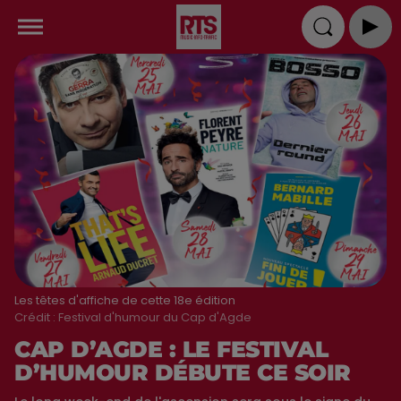
Les têtes d'affiche de cette 18e édition
Crédit :
Festival d'humour du Cap d'Agde
CAP D’AGDE : LE FESTIVAL
D’HUMOUR DÉBUTE CE SOIR