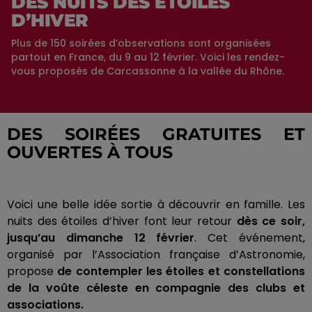
DES NUITS DES ÉTOILES
D’HIVER
Plus de 150 soirées d’observations sont organisées
partout en France, du 9 au 12 février. Voici les rendez-
vous proposés de Carcassonne à la vallée du Rhône.
DES SOIRÉES GRATUITES ET
OUVERTES À TOUS
Voici une belle idée sortie à découvrir en famille.
Les
nuits des étoiles d’hiver font leur retour
dès ce soir,
jusqu’au dimanche 12 février
.
Cet événement,
organisé par l’Association française d’Astronomie,
propose
de contempler les étoiles et constellations
de la voûte céleste en compagnie des clubs et
associations.