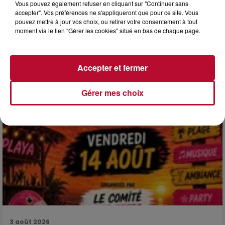
4 août 2026
Vous pouvez également refuser en cliquant sur "Continuer sans
accepter". Vos préférences ne s'appliqueront que pour ce site. Vous
HÉRAULT, PYRÉNÉES-ORIENTALES : TROIS
pouvez mettre à jour vos choix, ou retirer votre consentement à tout
SPOTS DE SNORKELING À EXPLORER...
moment via le lien "Gérer les cookies" situé en bas de chaque page.
Pas besoin de bouteilles de plongée lourdes ni de diplômes
complexes pour observer la vie sous-marine. Cet été, un
masque, un tuba et une paire de palmes...
Accepter et fermer
Gérer mes choix
3 août 2026