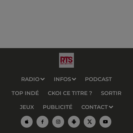
RADIO
INFOS
PODCAST
TOP INDÉ
CKOI CE TITRE ?
SORTIR
JEUX
PUBLICITÉ
CONTACT