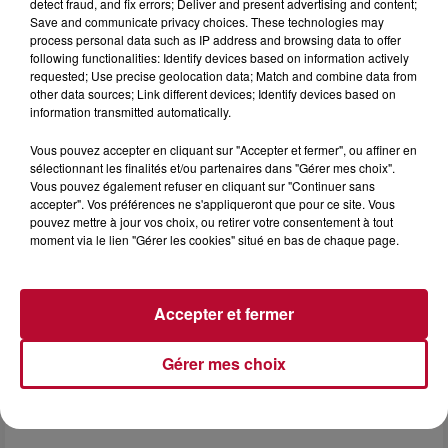
detect fraud, and fix errors; Deliver and present advertising and content;
Save and communicate privacy choices. These technologies may
7h21
process personal data such as IP address and browsing data to offer
NÎMES : « LE RÊVE DU GLADIATEUR » INVESTIT
following functionalities: Identify devices based on information actively
LES ARÈNES CES 3...
requested; Use precise geolocation data; Match and combine data from
other data sources; Link different devices; Identify devices based on
Après un franc succès l'été dernier, le spectacle « Le Rêve
information transmitted automatically.
du gladiateur » revient illuminer l'amphithéâtre romain les 6,
7 et 8 août. Une fresque nocturne...
Vous pouvez accepter en cliquant sur "Accepter et fermer", ou affiner en
sélectionnant les finalités et/ou partenaires dans "Gérer mes choix".
Vous pouvez également refuser en cliquant sur "Continuer sans
accepter". Vos préférences ne s'appliqueront que pour ce site. Vous
pouvez mettre à jour vos choix, ou retirer votre consentement à tout
moment via le lien "Gérer les cookies" situé en bas de chaque page.
Accepter et fermer
Gérer mes choix