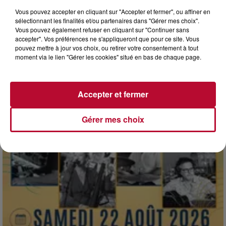
Vous pouvez accepter en cliquant sur "Accepter et fermer", ou affiner en
sélectionnant les finalités et/ou partenaires dans "Gérer mes choix".
Vous pouvez également refuser en cliquant sur "Continuer sans
accepter". Vos préférences ne s'appliqueront que pour ce site. Vous
pouvez mettre à jour vos choix, ou retirer votre consentement à tout
moment via le lien "Gérer les cookies" situé en bas de chaque page.
7 août 2026
NOS IDÉES DE SORTIE POUR CE WEEK-END
Accepter et fermer
Comme tous les vendredis, voici une petite sélection des
rendez-vous à ne pas manquer dans le coin. Que vous ayez
Gérer mes choix
envie de voyager à l'autre bout du monde,...