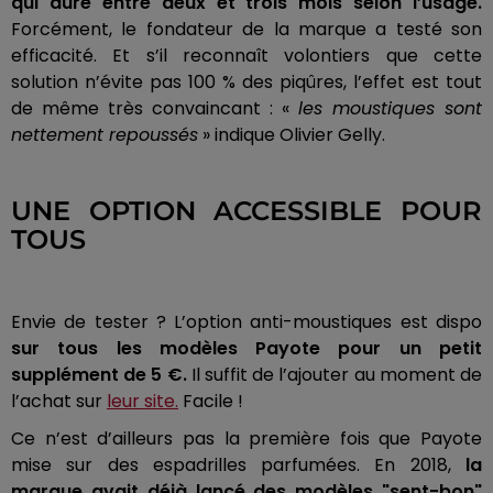
qui dure entre deux et trois mois selon l’usage.
Forcément, le fondateur de la marque a testé son
efficacité. Et s’il reconnaît volontiers que cette
solution n’évite pas 100 % des piqûres, l’effet est tout
de même très convaincant : «
les moustiques sont
nettement repoussés
» indique Olivier Gelly.
UNE OPTION ACCESSIBLE POUR
TOUS
Envie de tester ? L’option anti-moustiques est dispo
sur tous les modèles Payote pour un petit
supplément de 5 €.
Il suffit de l’ajouter au moment de
l’achat sur
leur site.
Facile !
Ce n’est d’ailleurs pas la première fois que Payote
mise sur des espadrilles parfumées. En 2018,
la
marque avait déjà lancé des modèles "sent-bon"