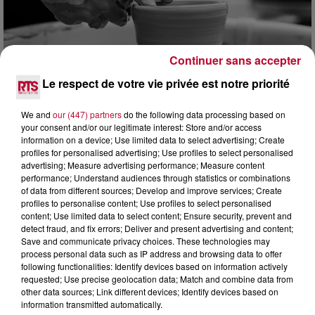
Continuer sans accepter
Le respect de votre vie privée est notre priorité
7h51
We and
our (447) partners
do the following data processing based on
your consent and/or our legitimate interest: Store and/or access
OCCITANIE : CET ÉTÉ, LA CRÉATION S'EXPOSE
information on a device; Use limited data to select advertising; Create
DANS LES ATELIERS D'ARTISANS
profiles for personalised advertising; Use profiles to select personalised
Marre des plages bondées et des visites au pas de charge
advertising; Measure advertising performance; Measure content
? La Chambre de Métiers et de l’Artisanat Occitanie
performance; Understand audiences through statistics or combinations
propose une alternative bien plus vivante :...
of data from different sources; Develop and improve services; Create
profiles to personalise content; Use profiles to select personalised
content; Use limited data to select content; Ensure security, prevent and
detect fraud, and fix errors; Deliver and present advertising and content;
Save and communicate privacy choices. These technologies may
process personal data such as IP address and browsing data to offer
following functionalities: Identify devices based on information actively
requested; Use precise geolocation data; Match and combine data from
other data sources; Link different devices; Identify devices based on
information transmitted automatically.