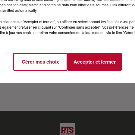
eolocation data; Match and combine data from other data sources; Link different de
BUM "PANORAMA" DANS CARRÉ VIP SUR RT
nsmitted automatically.
cliquant sur "Accepter et fermer", ou affiner en sélectionnant les finalités et/ou pa
les bacs. Un album très personnel que l'artiste à pris le
 également refuser en cliquant sur "Continuer sans accepter". Vos préférences ne 
tre à jour vos choix, ou retirer votre consentement à tout moment via le lien "Gérer 
ère et sans langue de bois... De l'échec de son album pré
é... Christophe se dévoile encore un peu plus et confirme 
Gérer mes choix
Accepter et fermer