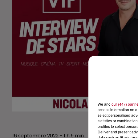
We and
our (447) partn
access information on a 
select personalised ad
statistics or combinatio
profiles to select person
Deliver and present adv
16 septembre 2022 - 1 h 9 min
data such as IP address 