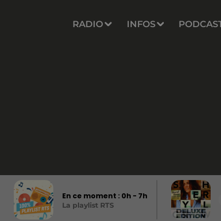
RADIO
INFOS
PODCAS
En ce moment :
0
h -
7
h
La playlist RTS