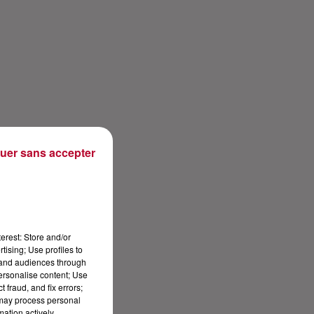
uer sans accepter
erest: Store and/or
tising; Use profiles to
tand audiences through
personalise content; Use
 fraud, and fix errors;
 may process personal
mation actively