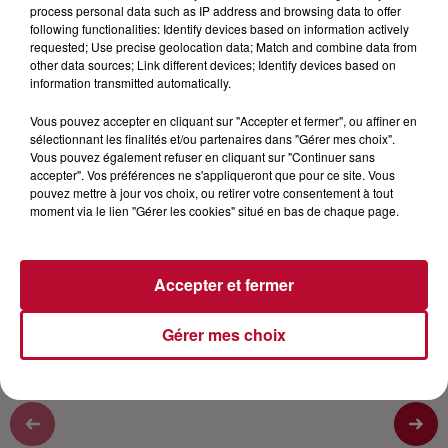
process personal data such as IP address and browsing data to offer
disponible le 11 juin prochain. Nico est parti à la
following functionalities: Identify devices based on information actively
rencontre de Clara Luciani pour tenter d'en
requested; Use precise geolocation data; Match and combine data from
other data sources; Link different devices; Identify devices based on
apprendre plus sur ce nouveau projet encore bien
information transmitted automatically.
tenu secret... Et vous verrez, Clara nous a livré
quelques infos exclusives...
Vous pouvez accepter en cliquant sur "Accepter et fermer", ou affiner en
sélectionnant les finalités et/ou partenaires dans "Gérer mes choix".
Nos réseaux :
Vous pouvez également refuser en cliquant sur "Continuer sans
accepter". Vos préférences ne s'appliqueront que pour ce site. Vous
Site : https:www.rtsfm.com
pouvez mettre à jour vos choix, ou retirer votre consentement à tout
moment via le lien "Gérer les cookies" situé en bas de chaque page.
Facebook :
https://www.facebook.com/rtslaradiodu...
Insta :
https://instagram.com/rtslaradiodusud​​
Accepter et fermer
Twitter :
https://twitter.com/RTS_FM​
Gérer mes choix