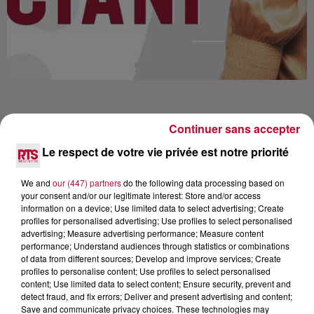
Continuer sans accepter
Le respect de votre vie privée est notre priorité
Lecture (21 min 10 sec)
We and
our (447) partners
do the following data processing based on
your consent and/or our legitimate interest: Store and/or access
information on a device; Use limited data to select advertising; Create
RTS
profiles for personalised advertising; Use profiles to select personalised
advertising; Measure advertising performance; Measure content
18 mai 2021 - 21 min 10 sec
performance; Understand audiences through statistics or combinations
of data from different sources; Develop and improve services; Create
CLARA LUCIANI L'INTERVIEW CARRÉ VIP
profiles to personalise content; Use profiles to select personalised
content; Use limited data to select content; Ensure security, prevent and
detect fraud, and fix errors; Deliver and present advertising and content;
Save and communicate privacy choices. These technologies may
Le nouvel album de Clara Luciani "Cœur" sera