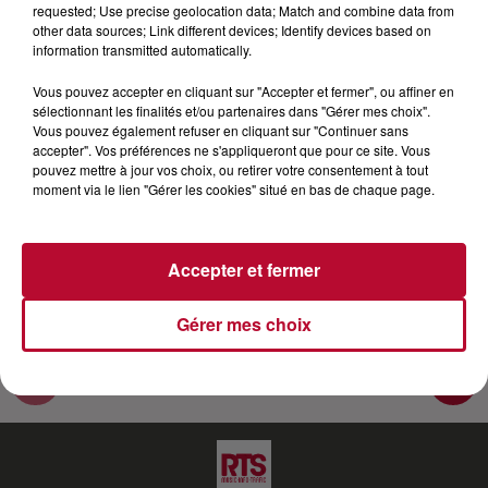
requested; Use precise geolocation data; Match and combine data from
disponible le 11 juin prochain. Nico est parti à la
other data sources; Link different devices; Identify devices based on
rencontre de Clara Luciani pour tenter d'en
information transmitted automatically.
apprendre plus sur ce nouveau projet encore bien
Vous pouvez accepter en cliquant sur "Accepter et fermer", ou affiner en
tenu secret... Et vous verrez, Clara nous a livré
sélectionnant les finalités et/ou partenaires dans "Gérer mes choix".
quelques infos exclusives... Nos réseaux : Site :
Vous pouvez également refuser en cliquant sur "Continuer sans
accepter". Vos préférences ne s'appliqueront que pour ce site. Vous
https:www.rtsfm.com Facebook :
pouvez mettre à jour vos choix, ou retirer votre consentement à tout
https://www.facebook.com/rtslaradiodu... Insta :
moment via le lien "Gérer les cookies" situé en bas de chaque page.
https://instagram.com/rtslaradiodusud​​ Twitter :
https://twitter.com/RTS_FM​
Accepter et fermer
Gérer mes choix