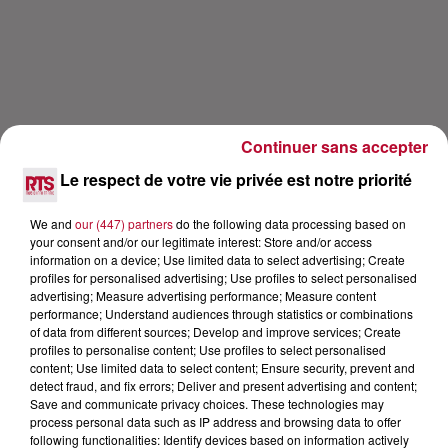
Continuer sans accepter
Le respect de votre vie privée est notre priorité
We and
our (447) partners
do the following data processing based on
Lecture (21 min 10 sec)
your consent and/or our legitimate interest: Store and/or access
information on a device; Use limited data to select advertising; Create
profiles for personalised advertising; Use profiles to select personalised
advertising; Measure advertising performance; Measure content
performance; Understand audiences through statistics or combinations
RTS
of data from different sources; Develop and improve services; Create
18 mai 2021 - 21 min 10 sec
profiles to personalise content; Use profiles to select personalised
content; Use limited data to select content; Ensure security, prevent and
CLARA LUCIANI L'INTERVIEW CARRÉ VIP
detect fraud, and fix errors; Deliver and present advertising and content;
Save and communicate privacy choices. These technologies may
process personal data such as IP address and browsing data to offer
following functionalities: Identify devices based on information actively
Le nouvel album de Clara Luciani "Cœur" sera