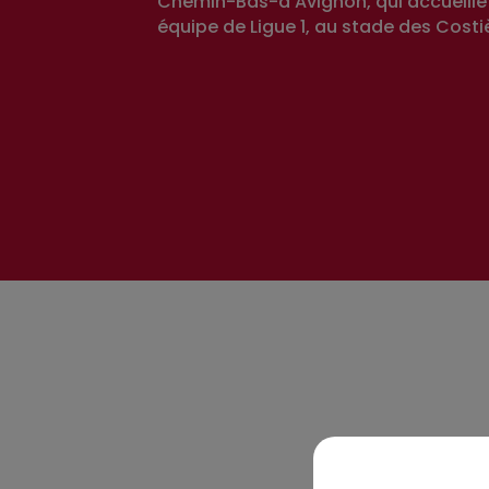
Chemin-Bas-d'Avignon, qui accueille
équipe de Ligue 1, au stade des Costi