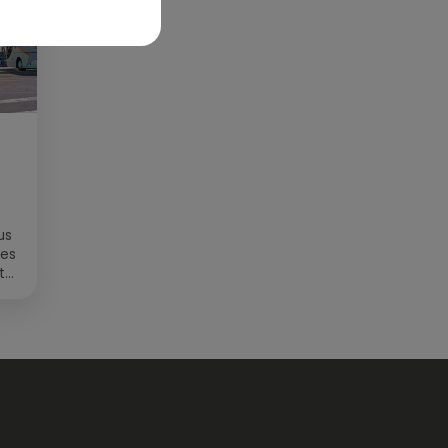
us
des
t