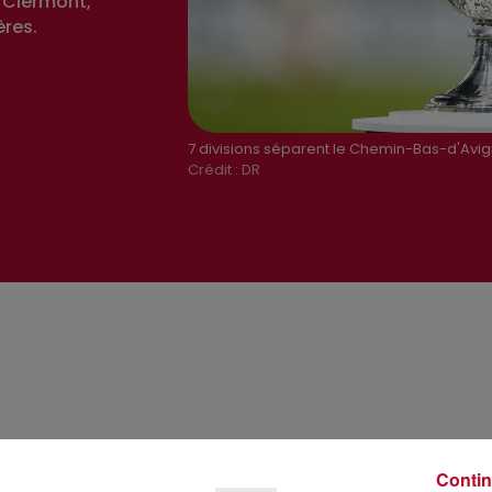
 Clermont,
ères.
7 divisions séparent le Chemin-Bas-d'Avig
Crédit :
DR
Contin