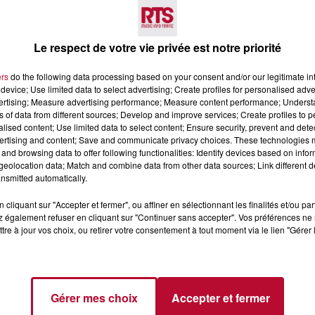
Voir plus
Le respect de votre vie privée est notre priorité
ers
do the following data processing based on your consent and/or our legitimate int
device; Use limited data to select advertising; Create profiles for personalised adver
vertising; Measure advertising performance; Measure content performance; Unders
ns of data from different sources; Develop and improve services; Create profiles to 
alised content; Use limited data to select content; Ensure security, prevent and detect
ertising and content; Save and communicate privacy choices. These technologies
and browsing data to offer following functionalities: Identify devices based on infor
4 août 2026
eolocation data; Match and combine data from other data sources; Link different de
 POLYNÉSIE À
HÉRAULT, PYRÉNÉES-
nsmitted automatically.
AC
ORIENTALES : TROIS SPOT
DE SNORKELING À
cliquant sur "Accepter et fermer", ou affiner en sélectionnant les finalités et/ou pa
EXPLORER...
 également refuser en cliquant sur "Continuer sans accepter". Vos préférences ne 
Pas besoin de bouteilles de plong
tre à jour vos choix, ou retirer votre consentement à tout moment via le lien "Gérer 
lourdes ni de diplômes complexes
pour observer la vie sous-marine. 
été, un masque, un tuba et une pai
de palmes...
Gérer mes choix
Accepter et fermer