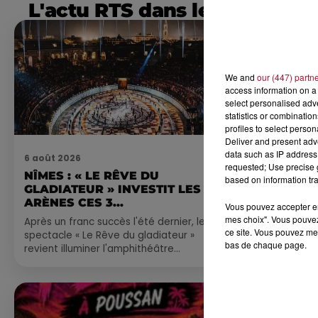
L'actu RTS dans le Sud
We and
our (447) partn
access information on a 
select personalised ad
statistics or combinatio
profiles to select person
Deliver and present adv
data such as IP address 
6 août 2026
4 août 2026
requested; Use precise g
NÎMES : « LE RÊVE DU
FÊTE DE LA
based on information tra
GLADIATEUR » INVESTIT LES
VILLEVEYR
ARÈNES CES 3...
Vous pouvez accepter en 
mes choix". Vous pouvez
Après un franc succès l'été dernier, le
ce site. Vous pouvez met
spectacle « Le Rêve du gladiateur »
bas de chaque page.
revient illuminer l'amphithéâtre
romain les 6, 7 et 8 août. Une fresque
nocturne...