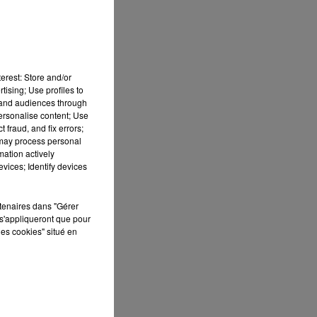
erest: Store and/or
tising; Use profiles to
tand audiences through
personalise content; Use
 fraud, and fix errors;
 may process personal
mation actively
vices; Identify devices
S
rtenaires dans "Gérer
s'appliqueront que pour
ée
les cookies" situé en
Cet
re