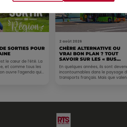
2 août 2026
 DE SORTIES POUR
CHÈRE ALTERNATIVE OU
AINE
VRAI BON PLAN ? TOUT
SAVOIR SUR LES « BUS...
st le cœur de l’été. La
e, et comme tous les
En quelques années, ils sont deven
, on ouvre l’agenda qui
incontournables dans le paysage 
 rempli ! Entre
transports français. Mais que valen
vraiment les bus longue distance ?
Entre petits...