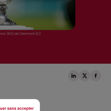
non (R2) de Clermont (L1)
Publié : 17 décembre 2021 à 10h37 par Loris
uer sans accepter