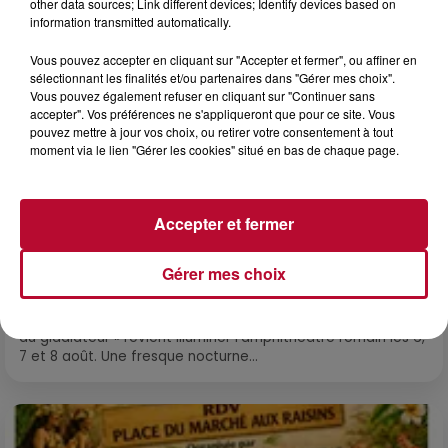
other data sources; Link different devices; Identify devices based on
information transmitted automatically.
Vous pouvez accepter en cliquant sur "Accepter et fermer", ou affiner en
sélectionnant les finalités et/ou partenaires dans "Gérer mes choix".
Vous pouvez également refuser en cliquant sur "Continuer sans
accepter". Vos préférences ne s'appliqueront que pour ce site. Vous
pouvez mettre à jour vos choix, ou retirer votre consentement à tout
moment via le lien "Gérer les cookies" situé en bas de chaque page.
Accepter et fermer
6 août 2026
Gérer mes choix
NÎMES : « LE RÊVE DU GLADIATEUR » INVESTIT
LES ARÈNES CES 3...
Après un franc succès l'été dernier, le spectacle « Le Rêve
du gladiateur » revient illuminer l'amphithéâtre romain les 6,
7 et 8 août. Une fresque nocturne...