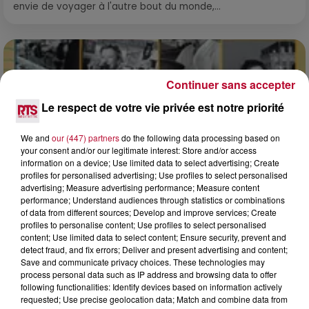
envie de voyager à l'autre bout du monde,...
Continuer sans accepter
Le respect de votre vie privée est notre priorité
We and
our (447) partners
do the following data processing based on
your consent and/or our legitimate interest: Store and/or access
information on a device; Use limited data to select advertising; Create
profiles for personalised advertising; Use profiles to select personalised
advertising; Measure advertising performance; Measure content
performance; Understand audiences through statistics or combinations
of data from different sources; Develop and improve services; Create
profiles to personalise content; Use profiles to select personalised
0h01
content; Use limited data to select content; Ensure security, prevent and
DINER CONCERT À LA MJC DE MARSEILLAN
detect fraud, and fix errors; Deliver and present advertising and content;
Save and communicate privacy choices. These technologies may
process personal data such as IP address and browsing data to offer
following functionalities: Identify devices based on information actively
requested; Use precise geolocation data; Match and combine data from