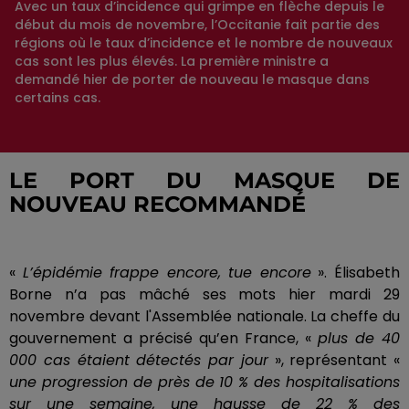
Avec un taux d’incidence qui grimpe en flèche depuis le
début du mois de novembre, l’Occitanie fait partie des
régions où le taux d’incidence et le nombre de nouveaux
cas sont les plus élevés. La première ministre a
demandé hier de porter de nouveau le masque dans
certains cas.
LE PORT DU MASQUE DE
NOUVEAU RECOMMANDÉ
«
L’épidémie frappe encore, tue encore
».
Élisabeth
Borne n’a pas mâché ses mots hier mardi 29
novembre devant l'Assemblée nationale.
La cheffe du
gouvernement a précisé qu’en France, «
plus de 40
000 cas étaient détectés par jour
», représentant «
une progression de près de 10 % des hospitalisations
sur une semaine, une hausse de 22 % des