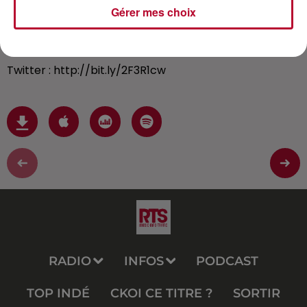
Site : https://www.rtsfm.com
Gérer mes choix
Facebook : http://bit.ly/2ZljaDs
Insta : http://bit.ly/38b0N92
Twitter : http://bit.ly/2F3R1cw
RADIO
INFOS
PODCAST
TOP INDÉ
CKOI CE TITRE ?
SORTIR