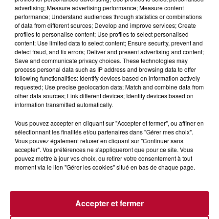
advertising; Measure advertising performance; Measure content
performance; Understand audiences through statistics or combinations
A l'occasion de la sortie de son premier album
of data from different sources; Develop and improve services; Create
Traîtrise, Nico est parti à la rencontre de La Zarra, la
profiles to personalise content; Use profiles to select personalised
chanteuse révélation de cette année 2021 pour Carré
content; Use limited data to select content; Ensure security, prevent and
detect fraud, and fix errors; Deliver and present advertising and content;
VIP.
Save and communicate privacy choices. These technologies may
process personal data such as IP address and browsing data to offer
following functionalities: Identify devices based on information actively
Au travers de chacune des chansons de son album,
requested; Use precise geolocation data; Match and combine data from
other data sources; Link different devices; Identify devices based on
nous apprenons à découvrir qui est l'artiste mais aussi
information transmitted automatically.
qui est Fatima. "La Zarra, Ce n'est pas un personnage,
s'est mon alter ego". Amour, relation avec les
Vous pouvez accepter en cliquant sur "Accepter et fermer", ou affiner en
sélectionnant les finalités et/ou partenaires dans "Gérer mes choix".
hommes, origines, amour de la musique... Une
Vous pouvez également refuser en cliquant sur "Continuer sans
discussion touchante, passionnante et pleine de
accepter". Vos préférences ne s'appliqueront que pour ce site. Vous
bienveillance pour une interview à écouter du début à
pouvez mettre à jour vos choix, ou retirer votre consentement à tout
moment via le lien "Gérer les cookies" situé en bas de chaque page.
la fin...
Nos réseaux :
Accepter et fermer