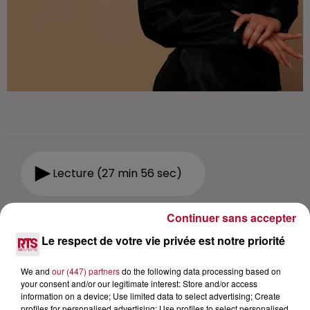
Lecture (27 min 56 sec)
Continuer sans accepter
RTS
Le respect de votre vie privée est notre priorité
12 janvier 2022 - 27 min 56 sec
We and
our (447) partners
do the following data processing based on
DÉCOUVREZ LA ZARRA ET SON ALBUM
your consent and/or our legitimate interest: Store and/or access
TRAITRISE
information on a device; Use limited data to select advertising; Create
profiles for personalised advertising; Use profiles to select personalised