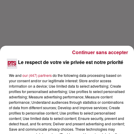
Continuer sans accepter
Le respect de votre vie privée est notre priorité
We and
our (447) partners
do the following data processing based on
Lecture (47 min 52 sec)
your consent and/or our legitimate interest: Store and/or access
information on a device; Use limited data to select advertising; Create
profiles for personalised advertising; Use profiles to select personalised
advertising; Measure advertising performance; Measure content
performance; Understand audiences through statistics or combinations
RTS
of data from different sources; Develop and improve services; Create
profiles to personalise content; Use profiles to select personalised
13 avril 2022 - 47 min 52 sec
content; Use limited data to select content; Ensure security, prevent and
detect fraud, and fix errors; Deliver and present advertising and content;
DIDIER BOURDON, L’INCONNU LE PLUS
Save and communicate privacy choices. These technologies may
CONNU DE FRANCE EN INTERVIEW CARRÉ