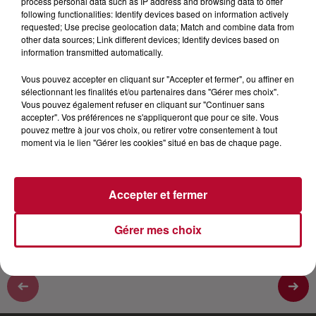
process personal data such as IP address and browsing data to offer
VIP
following functionalities: Identify devices based on information actively
requested; Use precise geolocation data; Match and combine data from
other data sources; Link different devices; Identify devices based on
information transmitted automatically.
Didier Bourdon est l’une des figures les plus populaires
de France. Il est actuellement au cœur de l’actu avec
Vous pouvez accepter en cliquant sur "Accepter et fermer", ou affiner en
deux films en salle “Permis de Construire” et “Mes très
sélectionnant les finalités et/ou partenaires dans "Gérer mes choix".
Vous pouvez également refuser en cliquant sur "Continuer sans
chers enfants”, mais aussi un premier album solo “Le
accepter". Vos préférences ne s'appliqueront que pour ce site. Vous
Bourdon” ! Plutôt discret en général, Didier Bourdon
pouvez mettre à jour vos choix, ou retirer votre consentement à tout
est passé rendre visite à Nico pour se confier sur son
moment via le lien "Gérer les cookies" situé en bas de chaque page.
actu, sa passion pour la musique mais aussi ses
récents films et peut-être la reformation des
inconnus.
Accepter et fermer
Gérer mes choix