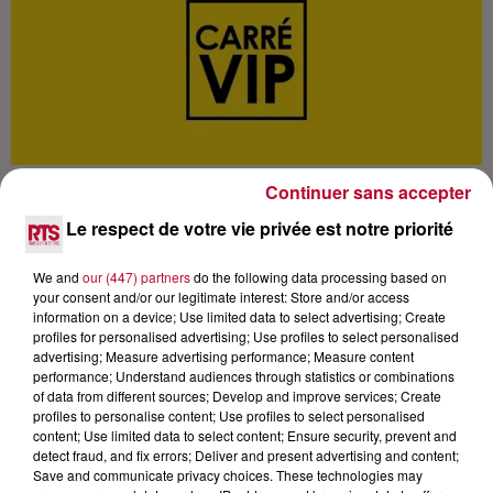
Continuer sans accepter
Le respect de votre vie privée est notre priorité
We and
our (447) partners
do the following data processing based on
Lecture (47 min 52 sec)
your consent and/or our legitimate interest: Store and/or access
information on a device; Use limited data to select advertising; Create
profiles for personalised advertising; Use profiles to select personalised
advertising; Measure advertising performance; Measure content
performance; Understand audiences through statistics or combinations
RTS
of data from different sources; Develop and improve services; Create
profiles to personalise content; Use profiles to select personalised
13 avril 2022 - 47 min 52 sec
content; Use limited data to select content; Ensure security, prevent and
detect fraud, and fix errors; Deliver and present advertising and content;
DIDIER BOURDON, L’INCONNU LE PLUS
Save and communicate privacy choices. These technologies may
CONNU DE FRANCE EN INTERVIEW CARRÉ