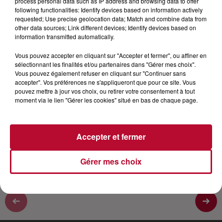
process personal data such as IP address and browsing data to offer
VIP
following functionalities: Identify devices based on information actively
requested; Use precise geolocation data; Match and combine data from
other data sources; Link different devices; Identify devices based on
information transmitted automatically.
Didier Bourdon est l’une des figures les plus populaires
de France. Il est actuellement au cœur de l’actu avec
Vous pouvez accepter en cliquant sur "Accepter et fermer", ou affiner en
deux films en salle “Permis de Construire” et “Mes très
sélectionnant les finalités et/ou partenaires dans "Gérer mes choix".
Vous pouvez également refuser en cliquant sur "Continuer sans
chers enfants”, mais aussi un premier album solo “Le
accepter". Vos préférences ne s'appliqueront que pour ce site. Vous
Bourdon” ! Plutôt discret en général, Didier Bourdon
pouvez mettre à jour vos choix, ou retirer votre consentement à tout
est passé rendre visite à Nico pour se confier sur son
moment via le lien "Gérer les cookies" situé en bas de chaque page.
actu, sa passion pour la musique mais aussi ses
récents films et peut-être la reformation des
inconnus.
Accepter et fermer
Gérer mes choix