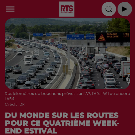
Des kilomètres de bouchons prévus sur l'A7, l'A9, l'A61 ou encore
l'A54.
Crédit :
DR
DU MONDE SUR LES ROUTES
POUR CE QUATRIÈME WEEK-
END ESTIVAL