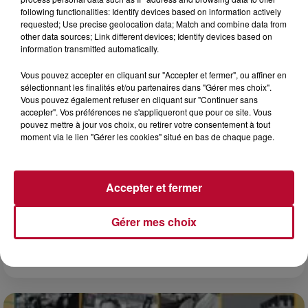
following functionalities: Identify devices based on information actively
requested; Use precise geolocation data; Match and combine data from
other data sources; Link different devices; Identify devices based on
information transmitted automatically.
Vous pouvez accepter en cliquant sur "Accepter et fermer", ou affiner en
sélectionnant les finalités et/ou partenaires dans "Gérer mes choix".
Vous pouvez également refuser en cliquant sur "Continuer sans
accepter". Vos préférences ne s'appliqueront que pour ce site. Vous
pouvez mettre à jour vos choix, ou retirer votre consentement à tout
moment via le lien "Gérer les cookies" situé en bas de chaque page.
Accepter et fermer
7 août 2026
NOS IDÉES DE SORTIE POUR CE WEEK-END
Gérer mes choix
Comme tous les vendredis, voici une petite sélection des
rendez-vous à ne pas manquer dans le coin. Que vous ayez
envie de voyager à l'autre bout du monde,...