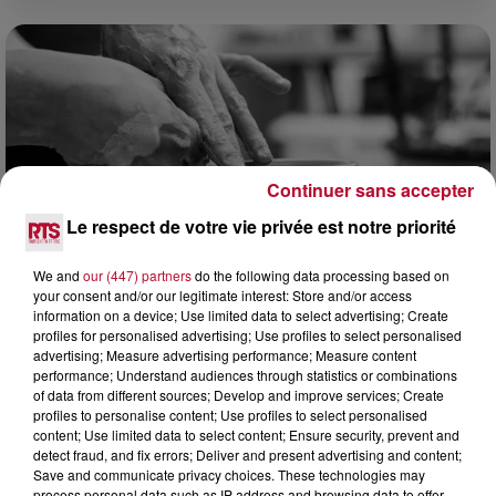
Continuer sans accepter
Le respect de votre vie privée est notre priorité
We and
our (447) partners
do the following data processing based on
your consent and/or our legitimate interest: Store and/or access
information on a device; Use limited data to select advertising; Create
8 août 2026
profiles for personalised advertising; Use profiles to select personalised
advertising; Measure advertising performance; Measure content
OCCITANIE : CET ÉTÉ, LA CRÉATION S'EXPOSE
performance; Understand audiences through statistics or combinations
DANS LES ATELIERS D'ARTISANS
of data from different sources; Develop and improve services; Create
Marre des plages bondées et des visites au pas de charge
profiles to personalise content; Use profiles to select personalised
? La Chambre de Métiers et de l’Artisanat Occitanie
content; Use limited data to select content; Ensure security, prevent and
propose une alternative bien plus vivante :...
detect fraud, and fix errors; Deliver and present advertising and content;
Save and communicate privacy choices. These technologies may
process personal data such as IP address and browsing data to offer