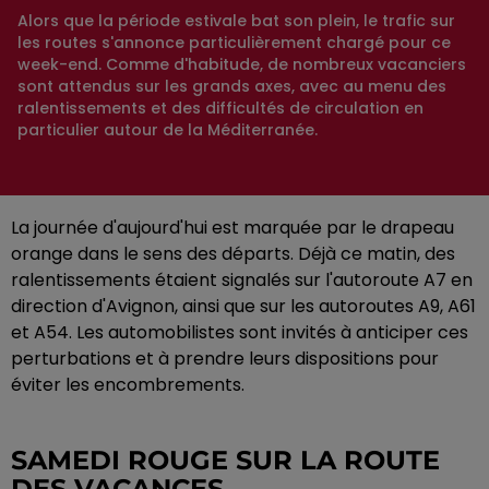
Alors que la période estivale bat son plein, le trafic sur
les routes s'annonce particulièrement chargé pour ce
week-end. Comme d'habitude, de nombreux vacanciers
sont attendus sur les grands axes, avec au menu des
ralentissements et des difficultés de circulation en
particulier autour de la Méditerranée.
La journée d'aujourd'hui est marquée par le drapeau
orange dans le sens des départs. Déjà ce matin, des
ralentissements étaient signalés sur l'autoroute A7 en
direction d'Avignon, ainsi que sur les autoroutes A9, A61
et A54. Les automobilistes sont invités à anticiper ces
perturbations et à prendre leurs dispositions pour
éviter les encombrements.
SAMEDI ROUGE SUR LA ROUTE
DES VACANCES