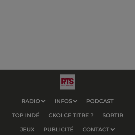
RADIO
INFOS
PODCAST
TOP INDÉ
CKOI CE TITRE ?
SORTIR
JEUX
PUBLICITÉ
CONTACT