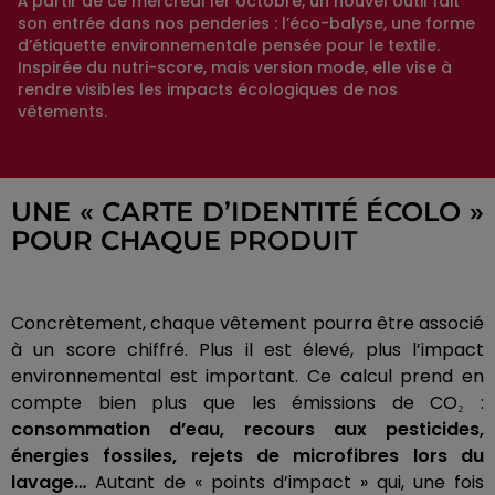
À partir de ce mercredi 1er octobre, un nouvel outil fait
son entrée dans nos penderies : l’éco-balyse, une forme
d’étiquette environnementale pensée pour le textile.
Inspirée du nutri-score, mais version mode, elle vise à
rendre visibles les impacts écologiques de nos
vêtements.
UNE « CARTE D’IDENTITÉ ÉCOLO »
POUR CHAQUE PRODUIT
Concrètement, chaque vêtement pourra être associé
à un score chiffré. Plus il est élevé, plus l’impact
environnemental est important. Ce calcul prend en
compte bien plus que les émissions de CO₂ :
consommation d’eau, recours aux pesticides,
énergies fossiles, rejets de microfibres lors du
lavage…
Autant de « points d’impact » qui, une fois