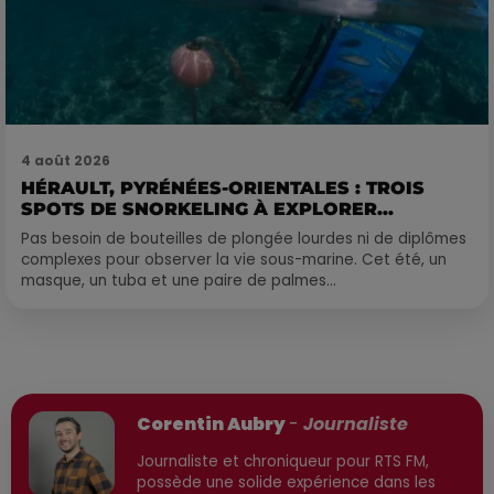
4 août 2026
HÉRAULT, PYRÉNÉES-ORIENTALES : TROIS
SPOTS DE SNORKELING À EXPLORER...
Pas besoin de bouteilles de plongée lourdes ni de diplômes
complexes pour observer la vie sous-marine. Cet été, un
masque, un tuba et une paire de palmes...
Publié : 30 septembre 2025 à 17h08 par
Corentin Aubry
-
Journaliste
Journaliste et chroniqueur pour RTS FM,
possède une solide expérience dans les