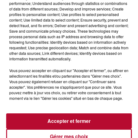
Marre des plages bondées et des visites au pas de charge
performance; Understand audiences through statistics or combinations
? La Chambre de Métiers et de l’Artisanat Occitanie
of data from different sources; Develop and improve services; Create
propose une alternative bien plus vivante :...
profiles to personalise content; Use profiles to select personalised
content; Use limited data to select content; Ensure security, prevent and
detect fraud, and fix errors; Deliver and present advertising and content;
Save and communicate privacy choices. These technologies may
process personal data such as IP address and browsing data to offer
following functionalities: Identify devices based on information actively
requested; Use precise geolocation data; Match and combine data from
other data sources; Link different devices; Identify devices based on
information transmitted automatically.
Vous pouvez accepter en cliquant sur "Accepter et fermer", ou affiner en
sélectionnant les finalités et/ou partenaires dans "Gérer mes choix".
Vous pouvez également refuser en cliquant sur "Continuer sans
accepter". Vos préférences ne s'appliqueront que pour ce site. Vous
pouvez mettre à jour vos choix, ou retirer votre consentement à tout
moment via le lien "Gérer les cookies" situé en bas de chaque page.
7 août 2026
Accepter et fermer
NOS IDÉES DE SORTIE POUR CE WEEK-END
Comme tous les vendredis, voici une petite sélection des
rendez-vous à ne pas manquer dans le coin. Que vous ayez
Gérer mes choix