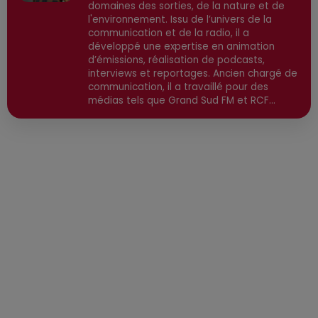
domaines des sorties, de la nature et de
l'environnement. Issu de l’univers de la
communication et de la radio, il a
développé une expertise en animation
d’émissions, réalisation de podcasts,
interviews et reportages. Ancien chargé de
communication, il a travaillé pour des
médias tels que Grand Sud FM et RCF
avant de devenir consultant indépendant.
Son parcours est enrichi par une formation
en communication et technologies de
l'information, ainsi qu'en techniques de
réalisation radio. Secteurs préviligiés :
Sortie, Nature, Environnement, Culture,
Social, Divertissement