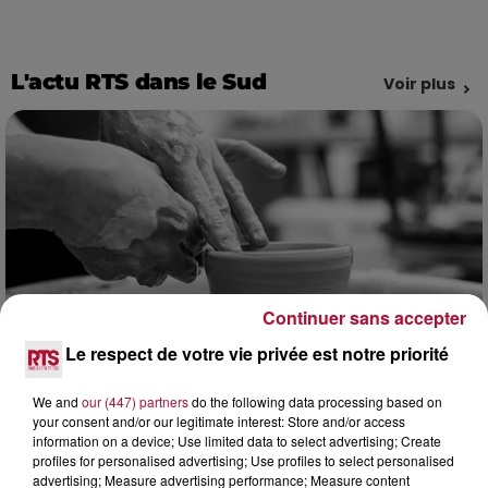
L'actu RTS dans le Sud
Voir plus
Continuer sans accepter
Le respect de votre vie privée est notre priorité
We and
our (447) partners
do the following data processing based on
7h51
your consent and/or our legitimate interest: Store and/or access
OCCITANIE : CET ÉTÉ, LA CRÉATION S'EXPOSE
information on a device; Use limited data to select advertising; Create
profiles for personalised advertising; Use profiles to select personalised
DANS LES ATELIERS D'ARTISANS
advertising; Measure advertising performance; Measure content