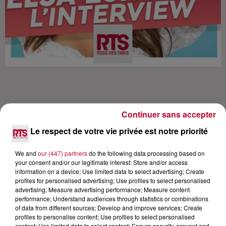
Continuer sans accepter
Lecture (36 min 6 sec)
Le respect de votre vie privée est notre priorité
We and
our (447) partners
do the following data processing based on
your consent and/or our legitimate interest: Store and/or access
RTS
information on a device; Use limited data to select advertising; Create
profiles for personalised advertising; Use profiles to select personalised
20 février 2020 - 36 min 6 sec
advertising; Measure advertising performance; Measure content
performance; Understand audiences through statistics or combinations
ELSA ESNOULT L'INTERVIEW DANS CARRE
of data from different sources; Develop and improve services; Create
VIP SUR RTS (ÉMISSION SPÉCIALE LMA)
profiles to personalise content; Use profiles to select personalised
content; Use limited data to select content; Ensure security, prevent and