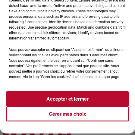
detect fraud, and fix errors; Deliver and present advertising and content;
Save and communicate privacy choices. These technologies may
Comédienne, Chanteuse, auteur et compositrice Elsa
process personal data such as IP address and browsing data to offer
est une touche à tout. Elle c'est fait connaitre par ses
following functionalities: Identify devices based on information actively
rôles dans les "Mystères de l'amour, Dreams et a déjà
requested; Use precise geolocation data; Match and combine data from
other data sources; Link different devices; Identify devices based on
à son actif quatre album dont 3 disques d'or. Dans
information transmitted automatically.
cet interview Elsa se livre sur son enfance, sa carrière,
sa vie, ses projets. 2nd vidéo de la spéciale "Les
Vous pouvez accepter en cliquant sur "Accepter et fermer", ou affiner en
Mystères de l'amour". Si vous aimez ce podcast Likez,
sélectionnant les finalités et/ou partenaires dans "Gérer mes choix".
Vous pouvez également refuser en cliquant sur "Continuer sans
partagez, et abonnez-vous Nos Réseaux : Site :
accepter". Vos préférences ne s'appliqueront que pour ce site. Vous
http://bit.ly/2Zepr3Y Facebook : http://bit.ly/2ZljaDs
pouvez mettre à jour vos choix, ou retirer votre consentement à tout
Insta : http://bit.ly/38b0N92 Twitter :
moment via le lien "Gérer les cookies" situé en bas de chaque page.
http://bit.ly/2F3R1cw Vous voulez écouter RTS sur
appli, enceintes Alexa, Google Home, Fm, ou Dab+
rendez-vous sur : http://bit.ly/2OUVy5V Retrouvez
Accepter et fermer
également Carré Vip en vidéo sur notre chaine
youtube https://youtu.be/-rBwvuxTIg8
Gérer mes choix