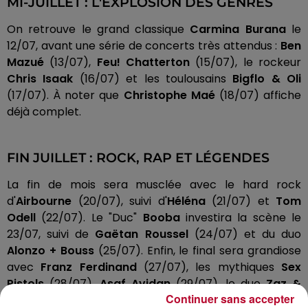
MI-JUILLET : L'EXPLOSION DES GENRES
On retrouve le grand classique
Carmina Burana
le
12/07, avant une série de concerts très attendus :
Ben
Mazué
(13/07),
Feu! Chatterton
(15/07), le rockeur
Chris Isaak
(16/07) et les toulousains
Bigflo & Oli
(17/07). À noter que
Christophe Maé
(18/07) affiche
déjà complet.
FIN JUILLET : ROCK, RAP ET LÉGENDES
La fin de mois sera musclée avec le hard rock
d'
Airbourne
(20/07), suivi d'
Héléna
(21/07) et
Tom
Odell
(22/07). Le "Duc"
Booba
investira la scène le
23/07, suivi de
Gaëtan Roussel
(24/07) et du duo
Alonzo + Bouss
(25/07). Enfin, le final sera grandiose
avec
Franz Ferdinand
(27/07), les mythiques
Sex
Pistols
(28/07),
Asaf Avidan
(29/07), le duo
Zaz &
Continuer sans accepter
Claudio Capéo
(30/07) et les légendaires
Kool and