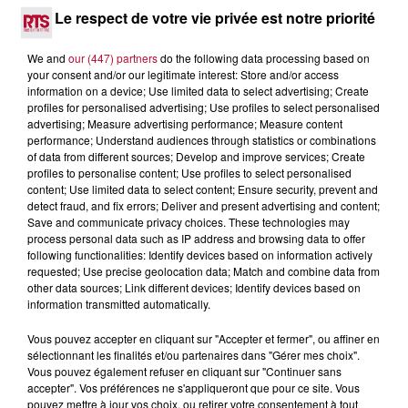
the Gang
(31/07).
Le respect de votre vie privée est notre priorité
We and
our (447) partners
do the following data processing based on
INFOS PRATIQUES
your consent and/or our legitimate interest: Store and/or access
information on a device; Use limited data to select advertising; Create
profiles for personalised advertising; Use profiles to select personalised
advertising; Measure advertising performance; Measure content
performance; Understand audiences through statistics or combinations
La billetterie est d'ores et déjà ouverte pour la quasi-
of data from different sources; Develop and improve services; Create
totalité des dates.
Pour les retardataires, sachez que
profiles to personalise content; Use profiles to select personalised
les places pour Christophe Maé et le concert "Clair
content; Use limited data to select content; Ensure security, prevent and
detect fraud, and fix errors; Deliver and present advertising and content;
Obscur" se sont envolées : ils sont officiellement
Save and communicate privacy choices. These technologies may
complets.
process personal data such as IP address and browsing data to offer
following functionalities: Identify devices based on information actively
requested; Use precise geolocation data; Match and combine data from
other data sources; Link different devices; Identify devices based on
information transmitted automatically.
Vous pouvez accepter en cliquant sur "Accepter et fermer", ou affiner en
sélectionnant les finalités et/ou partenaires dans "Gérer mes choix".
Vous pouvez également refuser en cliquant sur "Continuer sans
accepter". Vos préférences ne s'appliqueront que pour ce site. Vous
L'actu RTS dans le Sud
Voir plus
pouvez mettre à jour vos choix, ou retirer votre consentement à tout