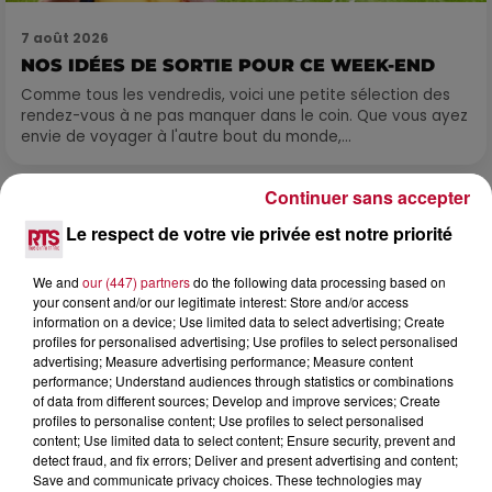
7 août 2026
NOS IDÉES DE SORTIE POUR CE WEEK-END
Comme tous les vendredis, voici une petite sélection des
rendez-vous à ne pas manquer dans le coin. Que vous ayez
envie de voyager à l'autre bout du monde,...
Continuer sans accepter
Le respect de votre vie privée est notre priorité
We and
our (447) partners
do the following data processing based on
your consent and/or our legitimate interest: Store and/or access
information on a device; Use limited data to select advertising; Create
profiles for personalised advertising; Use profiles to select personalised
advertising; Measure advertising performance; Measure content
performance; Understand audiences through statistics or combinations
of data from different sources; Develop and improve services; Create
profiles to personalise content; Use profiles to select personalised
content; Use limited data to select content; Ensure security, prevent and
detect fraud, and fix errors; Deliver and present advertising and content;
Save and communicate privacy choices. These technologies may