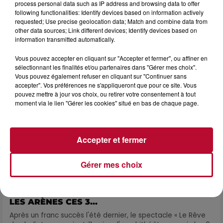
7 août 2026
process personal data such as IP address and browsing data to offer
following functionalities: Identify devices based on information actively
DINER CONCERT À LA MJC DE MARSEILLAN
requested; Use precise geolocation data; Match and combine data from
other data sources; Link different devices; Identify devices based on
information transmitted automatically.
Vous pouvez accepter en cliquant sur "Accepter et fermer", ou affiner en
sélectionnant les finalités et/ou partenaires dans "Gérer mes choix".
Vous pouvez également refuser en cliquant sur "Continuer sans
accepter". Vos préférences ne s'appliqueront que pour ce site. Vous
pouvez mettre à jour vos choix, ou retirer votre consentement à tout
moment via le lien "Gérer les cookies" situé en bas de chaque page.
Accepter et fermer
Gérer mes choix
6 août 2026
NÎMES : « LE RÊVE DU GLADIATEUR » INVESTIT
LES ARÈNES CES 3...
Après un franc succès l'été dernier, le spectacle « Le Rêve