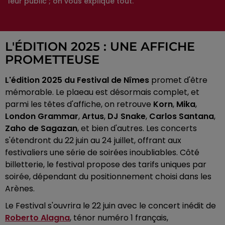
leur public ; on vous explique tout.
L'ÉDITION 2025 : UNE AFFICHE
PROMETTEUSE
L'édition 2025 du Festival de Nîmes
promet d'être
mémorable. Le plaeau est désormais complet, et
parmi les têtes d'affiche, on retrouve
Korn
,
Mika
,
London Grammar
,
Artus
,
DJ Snake
,
Carlos Santana
,
Zaho de Sagazan
, et bien d'autres. Les concerts
s'étendront du 22 juin au 24 juillet, offrant aux
festivaliers une série de soirées inoubliables. Côté
billetterie, le festival propose des tarifs uniques par
soirée, dépendant du positionnement choisi dans les
Arènes.
Le Festival s'ouvrira le 22 juin avec le concert inédit de
Roberto Alagna
, ténor numéro 1 français,