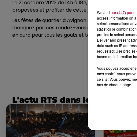
Le 21 octobre 2023 de 14h à 18h, direction le Parc d
proposées et profiter de cette journée conviviale en
We and
our (447) partn
access information on a 
Les fêtes de quartier à Avignon sont l'occasion idéa
select personalised ad
manquez pas ces rendez-vous incontournables de la 
statistics or combinatio
en aura pour tous les goûts et toutes les envies. Re
profiles to select person
Deliver and present adv
data such as IP address 
requested; Use precise g
based on information tra
Vous pouvez accepter en 
mes choix". Vous pouvez
ce site. Vous pouvez met
bas de chaque page.
L'actu RTS dans le Sud