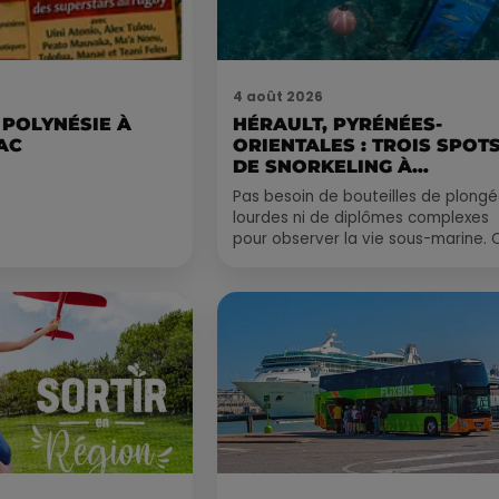
4 août 2026
 POLYNÉSIE À
HÉRAULT, PYRÉNÉES-
AC
ORIENTALES : TROIS SPOT
DE SNORKELING À
EXPLORER...
Pas besoin de bouteilles de plong
lourdes ni de diplômes complexes
pour observer la vie sous-marine. 
été, un masque, un tuba et une pai
de palmes...