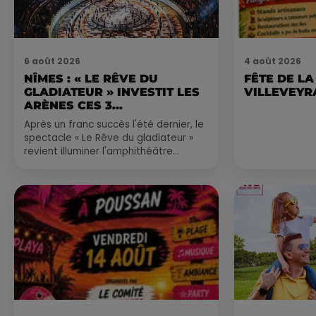
6 août 2026
4 août 2026
NÎMES : « LE RÊVE DU
FÊTE DE LA
GLADIATEUR » INVESTIT LES
VILLEVEYR
ARÈNES CES 3...
Après un franc succès l'été dernier, le
spectacle « Le Rêve du gladiateur »
revient illuminer l'amphithéâtre
romain les 6, 7 et 8 août. Une fresque
nocturne...