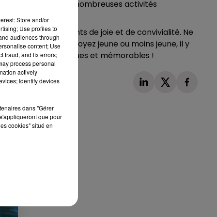
 Venez participer aux nombreuses activités
erest: Store and/or
tising; Use profiles to
 partager des moments de joie et de convivialité. Ne
tand audiences through
révues. Que vous soyez jeune ou moins jeune, il y
personalise content; Use
vivre des moments uniques et mémorables !
 fraud, and fix errors;
 may process personal
mation actively
vices; Identify devices
rtenaires dans "Gérer
s'appliqueront que pour
les cookies" situé en
Publié : 25 septembre 2023 à 17h23 par martin
mystère