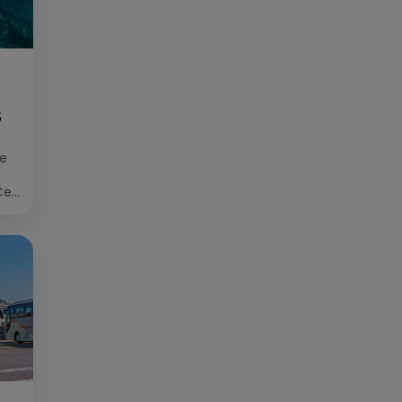
S
ée
Cet
re