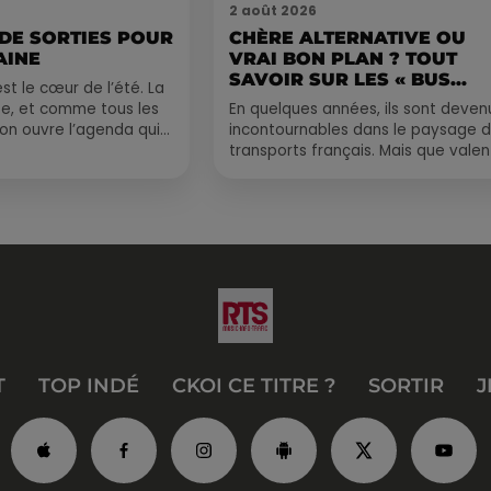
2 août 2026
 DE SORTIES POUR
CHÈRE ALTERNATIVE OU
AINE
VRAI BON PLAN ? TOUT
SAVOIR SUR LES « BUS...
st le cœur de l’été. La
e, et comme tous les
En quelques années, ils sont deven
, on ouvre l’agenda qui
incontournables dans le paysage 
 rempli ! Entre
transports français. Mais que valen
vraiment les bus longue distance ?
Entre petits...
T
TOP INDÉ
CKOI CE TITRE ?
SORTIR
J