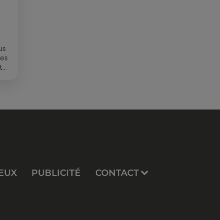
us
des
t
EUX
PUBLICITÉ
CONTACT