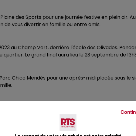
 Plaine des Sports pour une journée festive en plein air.
 de vous divertir en famille ou entre amis.
 2023 au Champ Vert, derrière l'école des Olivades. Penda
 quartier. Le grand final aura lieu le 23 septembre de 13h3
arc Chico Mendès pour une après-midi placée sous le signe
mille.
ré pour une journée festive. Au programme : jeux, animati
Contin
r un moment agréable en plein air.
Le respect de votre vie privée est notre priorité