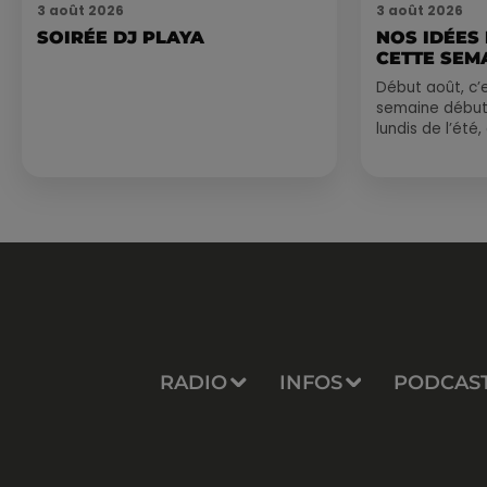
3 août 2026
3 août 2026
SOIRÉE DJ PLAYA
NOS IDÉES
CETTE SEM
Début août, c’e
semaine début
lundis de l’été
est encore bien
sessions...
RADIO
INFOS
PODCAS