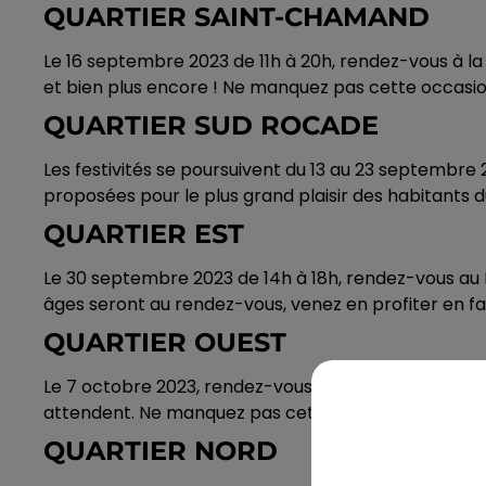
QUARTIER SAINT-CHAMAND
Le 16 septembre 2023 de 11h à 20h, rendez-vous à la
et bien plus encore ! Ne manquez pas cette occasion
QUARTIER SUD ROCADE
Les festivités se poursuivent du 13 au 23 septembre
proposées pour le plus grand plaisir des habitants du
QUARTIER EST
Le 30 septembre 2023 de 14h à 18h, rendez-vous au P
âges seront au rendez-vous, venez en profiter en fa
QUARTIER OUEST
Le 7 octobre 2023, rendez-vous au Parc du Pré du Cu
attendent. Ne manquez pas cette occasion de passe
QUARTIER NORD