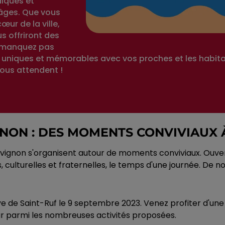
diques et
 âges. Que vous
œur de la ville,
 offriront des
Ne manquez pas
uniques et mémorables avec vos proches et les habitan
vous attendent !
GNON : DES MOMENTS CONVIVIAUX 
vignon s'organisent autour de moments conviviaux. Ouvert
es, culturelles et fraternelles, le temps d'une journée. D
e de Saint-Ruf le 9 septembre 2023. Venez profiter d'une
ur parmi les nombreuses activités proposées.