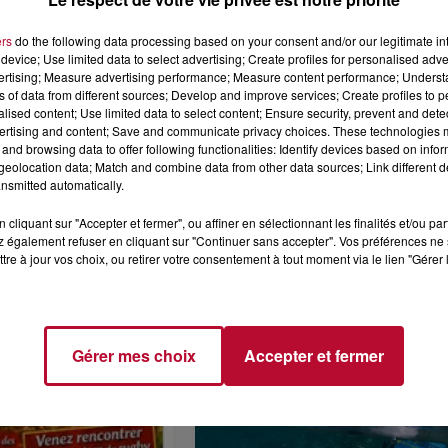
u Clos de Massillargues pour une après-midi de festivités.
 famille ou entre amis.
ers
do the following data processing based on your consent and/or our legitimate int
device; Use limited data to select advertising; Create profiles for personalised adver
le de se retrouver, de faire de nouvelles rencontres et de
vertising; Measure advertising performance; Measure content performance; Unders
vie locale et venez profiter des nombreuses animations p
ns of data from different sources; Develop and improve services; Create profiles to 
ndez-vous dans les différents quartiers de la ville pour 
alised content; Use limited data to select content; Ensure security, prevent and detect
ertising and content; Save and communicate privacy choices. These technologies
and browsing data to offer following functionalities: Identify devices based on infor
eolocation data; Match and combine data from other data sources; Link different de
nsmitted automatically.
cliquant sur "Accepter et fermer", ou affiner en sélectionnant les finalités et/ou pa
 également refuser en cliquant sur "Continuer sans accepter". Vos préférences ne 
tre à jour vos choix, ou retirer votre consentement à tout moment via le lien "Gérer 
Voir plus
Gérer mes choix
Accepter et fermer