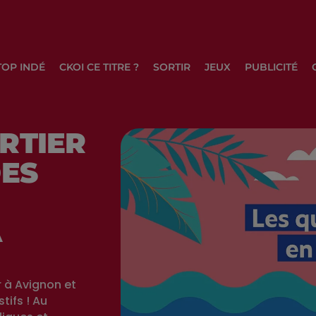
TOP INDÉ
CKOI CE TITRE ?
SORTIR
JEUX
PUBLICITÉ
RTIER
DES
À
r à Avignon et
tifs ! Au