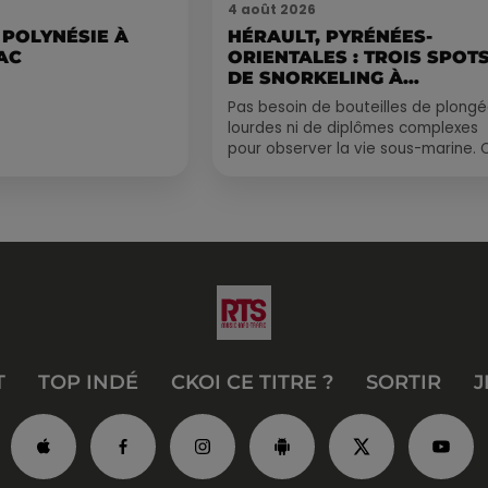
4 août 2026
 POLYNÉSIE À
HÉRAULT, PYRÉNÉES-
AC
ORIENTALES : TROIS SPOT
DE SNORKELING À
EXPLORER...
Pas besoin de bouteilles de plong
lourdes ni de diplômes complexes
pour observer la vie sous-marine. 
été, un masque, un tuba et une pai
de palmes...
T
TOP INDÉ
CKOI CE TITRE ?
SORTIR
J