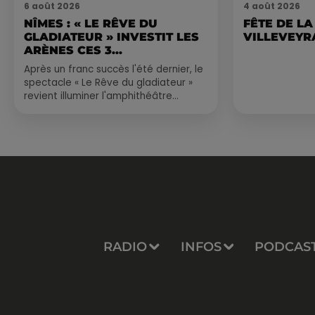
6 août 2026
4 août 2026
NÎMES : « LE RÊVE DU
FÊTE DE LA
GLADIATEUR » INVESTIT LES
VILLEVEYR
ARÈNES CES 3...
Après un franc succès l'été dernier, le
spectacle « Le Rêve du gladiateur »
revient illuminer l'amphithéâtre
romain les 6, 7 et 8 août. Une fresque
nocturne...
RADIO
INFOS
PODCAS