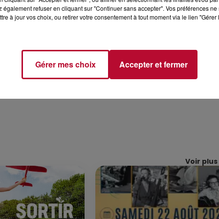
 également refuser en cliquant sur "Continuer sans accepter". Vos préférences ne 
tre à jour vos choix, ou retirer votre consentement à tout moment via le lien "Gérer 
acques Rousseau. Entrée libre et gratuite. Concert-gu
de loisirs Les Mouettes (5€).
s/uploads/2022/06/Programme-FIRN-2022.pdf
Gérer mes choix
Accepter et fermer
Voir plus