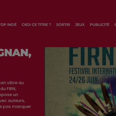
TOP INDÉ
CKOI CE TITRE ?
SORTIR
JEUX
PUBLICITÉ
IGNAN,
nan vibre au
du FIRN,
ropose un
vec auteurs,
 ne pas manquer