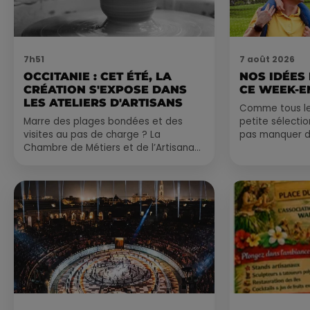
7h51
7 août 2026
OCCITANIE : CET ÉTÉ, LA
NOS IDÉES
CRÉATION S'EXPOSE DANS
CE WEEK-E
LES ATELIERS D'ARTISANS
Comme tous les
Marre des plages bondées et des
petite sélecti
visites au pas de charge ? La
pas manquer da
Chambre de Métiers et de l’Artisanat
ayez envie de 
Occitanie propose une alternative
du monde,...
bien plus vivante :...