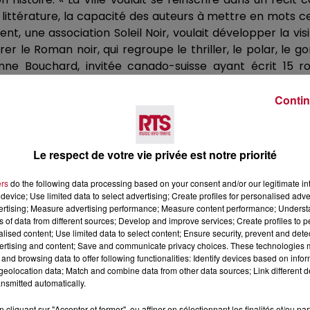
ttérature, la capacité des auteurs à mettre en mots ce 
, une association Soleil Noir, voulait développer la visi
urer le Roman noir, qui regroupe le thriller, le polar, le g
ne Bouchard, invitée canado-suisse ayant écrit 15 r
 personnages que le sang qui coule ! » Comme le résume Y
rideau qui, parfois, nous voile le regard. » Car il le rappe
Contin
ment blanc ou noire. La notion de bien et de mal est comp
Le respect de votre vie privée est notre priorité
ers
do the following data processing based on your consent and/or our legitimate int
he et varié. Ces samedis et dimanche, il sera évidemment
device; Use limited data to select advertising; Create profiles for personalised adver
écrivains jeunesse. Mais d’autres propositions sont offerte
vertising; Measure advertising performance; Measure content performance; Unders
ns of data from different sources; Develop and improve services; Create profiles to 
atures littéraires au marché, concerts (samedi soir), et pr
alised content; Use limited data to select content; Ensure security, prevent and detect
ontre, de convivialité. On met des livres sur la table, et
ertising and content; Save and communicate privacy choices. These technologies
euvent s’y retrouver également. » Pour repartir, qui sait
and browsing data to offer following functionalities: Identify devices based on infor
eolocation data; Match and combine data from other data sources; Link different de
nsmitted automatically.
cliquant sur "Accepter et fermer", ou affiner en sélectionnant les finalités et/ou pa