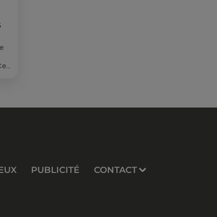
S
ée
Cet
re
EUX
PUBLICITÉ
CONTACT