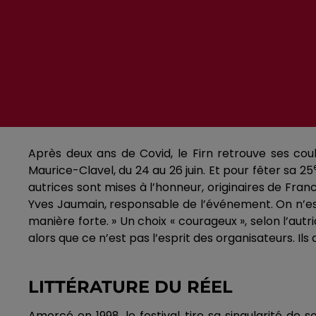
Après deux ans de Covid, le Firn retrouve ses coul
Maurice-Clavel, du 24 au 26 juin. Et pour fêter sa 25
autrices sont mises à l’honneur, originaires de Fran
Yves Jaumain, responsable de l’événement. On n’est p
manière forte. » Un choix « courageux », selon l’autr
alors que ce n’est pas l’esprit des organisateurs. Il
LITTÉRATURE DU RÉEL
Amorcé en 1998, le festival tire sa singularité de son