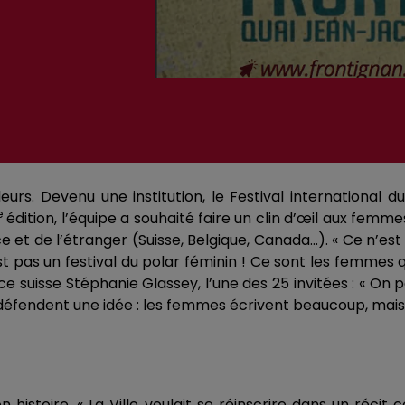
eurs. Devenu une institution, le Festival international
e
édition, l’équipe a souhaité faire un clin d’œil aux fem
ce et de l’étranger (Suisse, Belgique, Canada…). « Ce n’est
as un festival du polar féminin ! Ce sont les femmes qui 
ice suisse Stéphanie Glassey, l’une des 25 invitées : « On
s défendent une idée : les femmes écrivent beaucoup, mais o
 histoire. « La Ville voulait se réinscrire dans un récit c