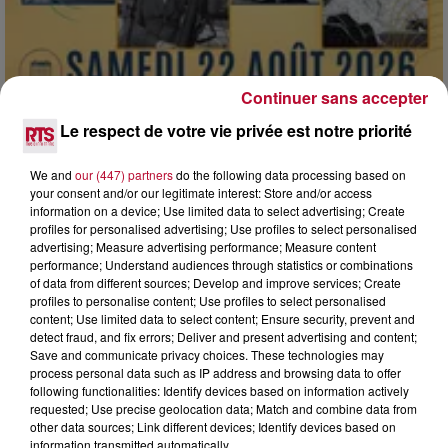
Continuer sans accepter
Le respect de votre vie privée est notre priorité
We and
our (447) partners
do the following data processing based on
your consent and/or our legitimate interest: Store and/or access
7 août 2026
information on a device; Use limited data to select advertising; Create
DINER CONCERT À LA MJC DE MARSEILLAN
profiles for personalised advertising; Use profiles to select personalised
advertising; Measure advertising performance; Measure content
performance; Understand audiences through statistics or combinations
of data from different sources; Develop and improve services; Create
profiles to personalise content; Use profiles to select personalised
content; Use limited data to select content; Ensure security, prevent and
detect fraud, and fix errors; Deliver and present advertising and content;
Save and communicate privacy choices. These technologies may
process personal data such as IP address and browsing data to offer
following functionalities: Identify devices based on information actively
requested; Use precise geolocation data; Match and combine data from
other data sources; Link different devices; Identify devices based on
information transmitted automatically.