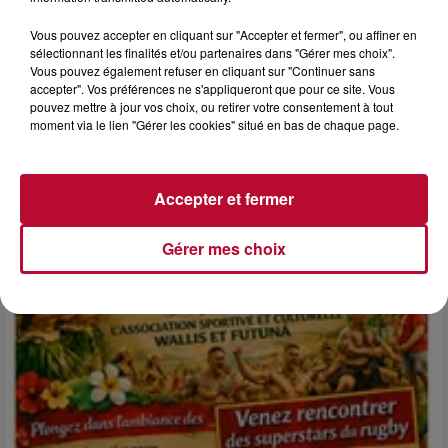
Vous pouvez accepter en cliquant sur "Accepter et fermer", ou affiner en
sélectionnant les finalités et/ou partenaires dans "Gérer mes choix".
Vous pouvez également refuser en cliquant sur "Continuer sans
accepter". Vos préférences ne s'appliqueront que pour ce site. Vous
pouvez mettre à jour vos choix, ou retirer votre consentement à tout
6 août 2026
moment via le lien "Gérer les cookies" situé en bas de chaque page.
NÎMES : « LE RÊVE DU GLADIATEUR » INVESTIT
LES ARÈNES CES 3...
Après un franc succès l'été dernier, le spectacle « Le Rêve
Accepter et fermer
du gladiateur » revient illuminer l'amphithéâtre romain les 6,
7 et 8 août. Une fresque nocturne...
Gérer mes choix