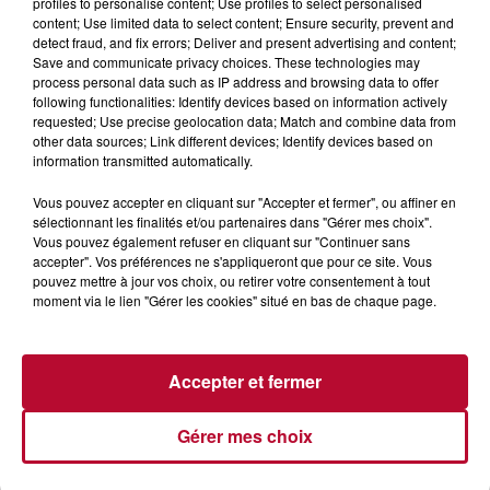
profiles to personalise content; Use profiles to select personalised
CARRÉ VIP
content; Use limited data to select content; Ensure security, prevent and
detect fraud, and fix errors; Deliver and present advertising and content;
Save and communicate privacy choices. These technologies may
process personal data such as IP address and browsing data to offer
Rencontre avec le commandant Martin Constant de
following functionalities: Identify devices based on information actively
la série de TF1, Demain Nous Appartient. Dans la vrai
requested; Use precise geolocation data; Match and combine data from
vie, il est Franck Monsigny, comédien pluridisciplinaire,
other data sources; Link different devices; Identify devices based on
information transmitted automatically.
réalisateur, dramaturge, doubleur de voix... Franck
Monsigny a plus d'une corde à son arc et il nous en
Vous pouvez accepter en cliquant sur "Accepter et fermer", ou affiner en
parle dans Carré VIP
sélectionnant les finalités et/ou partenaires dans "Gérer mes choix".
Vous pouvez également refuser en cliquant sur "Continuer sans
Nos Réseaux : Site :
http://bit.ly/2Zepr3Y
accepter". Vos préférences ne s'appliqueront que pour ce site. Vous
pouvez mettre à jour vos choix, ou retirer votre consentement à tout
Facebook :
http://bit.ly/2ZljaDs
moment via le lien "Gérer les cookies" situé en bas de chaque page.
Insta :
http://bit.ly/2KFWzxq
Twitter :
http://bit.ly/2F3R1cw
Accepter et fermer
Interview vidéo disponible sur
https://www.youtube.com/watch?v=vE8WVVQ-
Gérer mes choix
xsE&list=PLtmzF4e8yddzTFOq2CGLwmGnG3mpJPllj&in