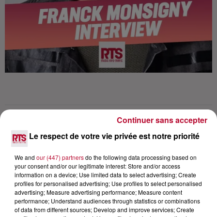
Continuer sans accepter
Lecture (17 min 55 sec)
Le respect de votre vie privée est notre priorité
We and
our (447) partners
do the following data processing based on
your consent and/or our legitimate interest: Store and/or access
RTS
information on a device; Use limited data to select advertising; Create
profiles for personalised advertising; Use profiles to select personalised
1er juillet 2020 - 17 min 55 sec
advertising; Measure advertising performance; Measure content
performance; Understand audiences through statistics or combinations
FRANCK MONSIGNY, L'INTERVIEW DU
of data from different sources; Develop and improve services; Create
COMMANDANT CONSTANT (DNA) DANS