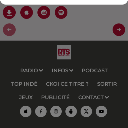
RADIO
INFOS
PODCAST
TOP INDÉ
CKOI CE TITRE ?
SORTIR
JEUX
PUBLICITÉ
CONTACT