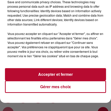
Save and communicate privacy choices. These technologies may
CARRÉ VIP
process personal data such as IP address and browsing data to offer
following functionalities: Identify devices based on information actively
requested; Use precise geolocation data; Match and combine data from
Rencontre avec le commandant Martin Constant de
other data sources; Link different devices; Identify devices based on
information transmitted automatically.
la série de TF1, Demain Nous Appartient. Dans la vrai
vie, il est Franck Monsigny, comédien pluridisciplinaire,
Vous pouvez accepter en cliquant sur "Accepter et fermer", ou affiner en
réalisateur, dramaturge, doubleur de voix... Franck
sélectionnant les finalités et/ou partenaires dans "Gérer mes choix".
Vous pouvez également refuser en cliquant sur "Continuer sans
Monsigny a plus d'une corde à son arc et il nous en
accepter". Vos préférences ne s'appliqueront que pour ce site. Vous
parle dans Carré VIP Nos Réseaux : Site :
pouvez mettre à jour vos choix, ou retirer votre consentement à tout
http://bit.ly/2Zepr3Y Facebook : http://bit.ly/2ZljaDs
moment via le lien "Gérer les cookies" situé en bas de chaque page.
Insta : http://bit.ly/2KFWzxq Twitter :
http://bit.ly/2F3R1cw Interview vidéo disponible sur
https://www.youtube.com/watch?v=vE8WVVQ-
Accepter et fermer
xsE&list=PLtmzF4e8yddzTFOq2CGLwmGnG3mpJPllj&in
Gérer mes choix