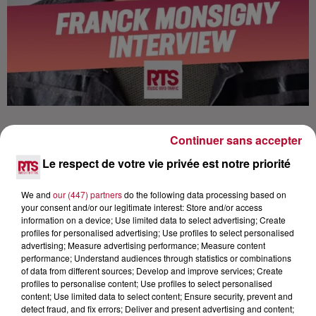
Continuer sans accepter
Le respect de votre vie privée est notre priorité
Lecture (17 min 55 sec)
We and
our (447) partners
do the following data processing based on
your consent and/or our legitimate interest: Store and/or access
information on a device; Use limited data to select advertising; Create
profiles for personalised advertising; Use profiles to select personalised
advertising; Measure advertising performance; Measure content
RTS
performance; Understand audiences through statistics or combinations
of data from different sources; Develop and improve services; Create
1er juillet 2020 - 17 min 55 sec
profiles to personalise content; Use profiles to select personalised
FRANCK MONSIGNY, L'INTERVIEW DU
content; Use limited data to select content; Ensure security, prevent and
detect fraud, and fix errors; Deliver and present advertising and content;
COMMANDANT CONSTANT (DNA) DANS