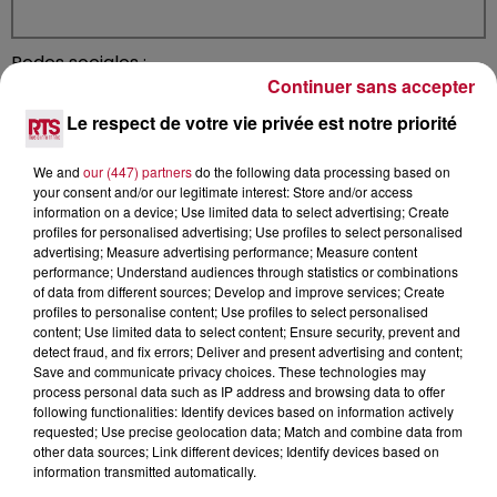
Redes sociales :
Continuer sans accepter
Le respect de votre vie privée est notre priorité
We and
our (447) partners
do the following data processing based on
Describa su público objetivo :
your consent and/or our legitimate interest: Store and/or access
information on a device; Use limited data to select advertising; Create
profiles for personalised advertising; Use profiles to select personalised
advertising; Measure advertising performance; Measure content
performance; Understand audiences through statistics or combinations
of data from different sources; Develop and improve services; Create
profiles to personalise content; Use profiles to select personalised
content; Use limited data to select content; Ensure security, prevent and
detect fraud, and fix errors; Deliver and present advertising and content;
¿Cuál es el mensaje principal que desea que su
Save and communicate privacy choices. These technologies may
público note de inmediato?
process personal data such as IP address and browsing data to offer
following functionalities: Identify devices based on information actively
requested; Use precise geolocation data; Match and combine data from
other data sources; Link different devices; Identify devices based on
information transmitted automatically.