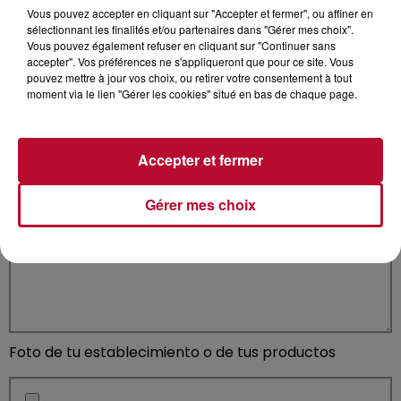
Vous pouvez accepter en cliquant sur "Accepter et fermer", ou affiner en
sélectionnant les finalités et/ou partenaires dans "Gérer mes choix".
Vous pouvez également refuser en cliquant sur "Continuer sans
¿Qué datos refuerzan y atraen al público?
accepter". Vos préférences ne s'appliqueront que pour ce site. Vous
pouvez mettre à jour vos choix, ou retirer votre consentement à tout
moment via le lien "Gérer les cookies" situé en bas de chaque page.
Accepter et fermer
¿Cuáles son los beneficios emocionales y funcionales
Gérer mes choix
de su producto/servicio?
Foto de tu establecimiento o de tus productos