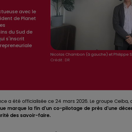
ctueuse avec le
ident de Planet
des
sins du Sud de
i s'inscrit
trepreneuriale
Nicolas Chambon (à gauche) et Philippe 
Crédit :
DR
ce a été officialisée ce 24 mars 2026. Le groupe Ceiba,
marque la fin d'un co-pilotage de près d'une décenni
ité des savoir-faire.