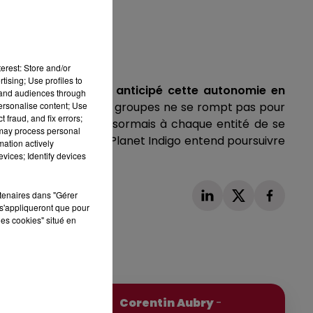
erest: Store and/or
tising; Use profiles to
ace.
Planet Indigo a anticipé cette autonomie en
tand audiences through
personalise content; Use
e lien entre les deux groupes ne se rompt pas pour
 fraud, and fix errors;
ganisation permet désormais à chaque entité de se
 may process personal
pendance, le groupe Planet Indigo entend poursuivre
mation actively
vices; Identify devices
rtenaires dans "Gérer
s'appliqueront que pour
les cookies" situé en
Publié : 25 mars 2026 à 7h24 par
Corentin Aubry
-