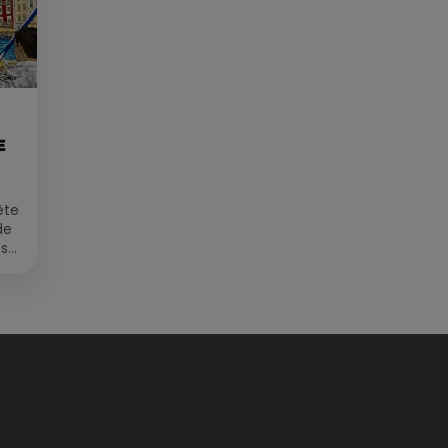
Divertissement
E
ête
de
 sur