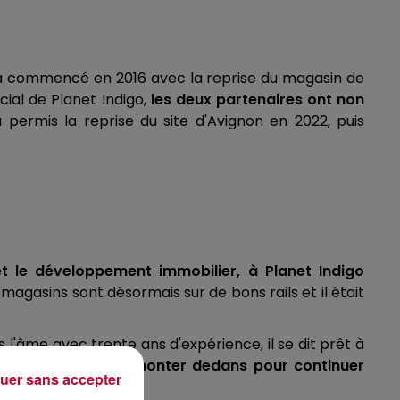
ut a commencé en 2016 avec la reprise du magasin de
ial de Planet Indigo,
les deux partenaires ont non
 permis la reprise du site d'Avignon en 2022, puis
et le développement immobilier, à Planet Indigo
magasins sont désormais sur de bons rails et il était
l'âme avec trente ans d'expérience, il se dit prêt à
re :
il a choisi de monter dedans pour continuer
uer sans accepter