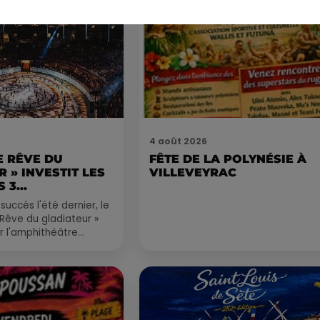
4 août 2026
LE RÊVE DU
FÊTE DE LA POLYNÉSIE À
 » INVESTIT LES
VILLEVEYRAC
 3...
succès l'été dernier, le
 Rêve du gladiateur »
er l'amphithéâtre
 et 8 août. Une fresque