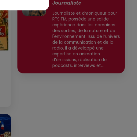
Journaliste
Journaliste et chroniqueur pour
RTS FM, possède une solide
expérience dans les domaines
des sorties, de la nature et de
l'environnement. Issu de l’univers
de la communication et de la
radio, il a développé une
expertise en animation
d’émissions, réalisation de
podcasts, interviews et
reportages. Ancien chargé de
communication, il a travaillé
pour des médias tels que Grand
Sud FM et RCF avant de devenir
consultant indépendant. Son
parcours est enrichi par une
formation en communication et
technologies de l'information,
ainsi qu'en techniques de
réalisation radio. Secteurs
préviligiés : Sortie, Nature,
Environnement, Culture, Social,