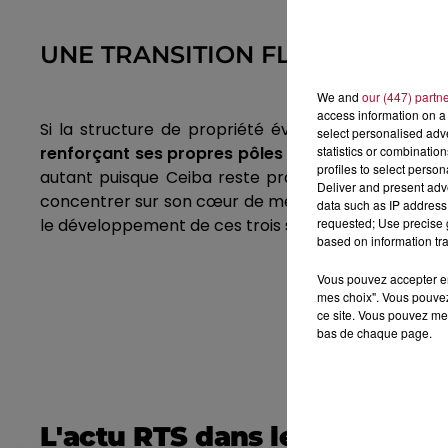
UNE TRANSITION FLUIDE VERS L
We and
our (447) partn
access information on a 
Si la structure de propriété évolue, la transition 
select personalised ad
statistics or combinatio
renforçant ses propres pôles techniques et mark
profiles to select person
autant puisque Ceiba reste propriétaire des murs
Deliver and present adv
concentrer sur son cœur de métier tout en maintena
data such as IP address 
requested; Use precise g
le développement de ces trois sites avec une ambiti
based on information tra
Vous pouvez accepter en 
mes choix". Vous pouvez
ce site. Vous pouvez met
bas de chaque page.
L'actu RTS dans le Sud