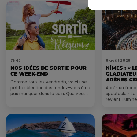
7h42
6 août 2026
NOS IDÉES DE SORTIE POUR
NÎMES : « 
CE WEEK-END
GLADIATEUR
ARÈNES CES
Comme tous les vendredis, voici une
petite sélection des rendez-vous à ne
Après un franc 
pas manquer dans le coin. Que vous
spectacle « Le
ayez envie de voyager à l'autre bout
revient illumin
du monde,...
romain les 6, 7
nocturne...