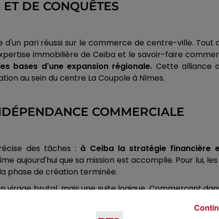
 ET DE CONQUÊTES
e d'un pari réussi sur le commerce de centre-ville. To
xpertise immobilière de Ceiba et le savoir-faire commerc
 les bases d'une expansion régionale.
Cette alliance a
ation au sein du centre La Coupole à Nîmes.
'INDÉPENDANCE COMMERCIALE
précise des tâches :
à Ceiba la stratégie financière 
 aujourd'hui que sa mission est accomplie. Pour lui, les 
s la phase de création terminée.
un virage brutal, mais une suite logique. Commerçant dans 
ailleurs cette opportunité à un train qui s'arrête en ga
Contin