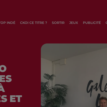
TOP INDÉ
CKOI CE TITRE ?
SORTIR
JEUX
PUBLICITÉ
GO
ES
À
S ET