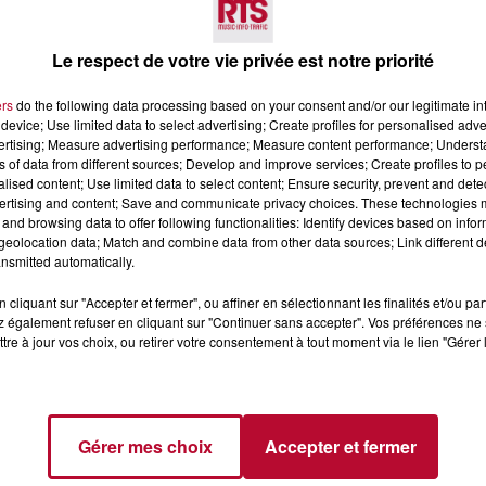
'AVENIR
Le respect de votre vie privée est notre priorité
ers
do the following data processing based on your consent and/or our legitimate int
device; Use limited data to select advertising; Create profiles for personalised adver
se veut fluide pour les clients et les équipes déjà en pl
vertising; Measure advertising performance; Measure content performance; Unders
ns of data from different sources; Develop and improve services; Create profiles to 
eting, des expertises auparavant portées par Ceiba.
L
alised content; Use limited data to select content; Ensure security, prevent and detect
 commerciaux à Béziers et à Nîmes. Cette nouvelle or
ertising and content; Save and communicate privacy choices. These technologies
nt d'excellentes relations. Fort de cette nouvelle indé
and browsing data to offer following functionalities: Identify devices based on infor
eolocation data; Match and combine data from other data sources; Link different de
on intacte au sein de ces territoires dynamiques.
nsmitted automatically.
cliquant sur "Accepter et fermer", ou affiner en sélectionnant les finalités et/ou pa
 également refuser en cliquant sur "Continuer sans accepter". Vos préférences ne 
tre à jour vos choix, ou retirer votre consentement à tout moment via le lien "Gérer 
Gérer mes choix
Accepter et fermer
Voir plus