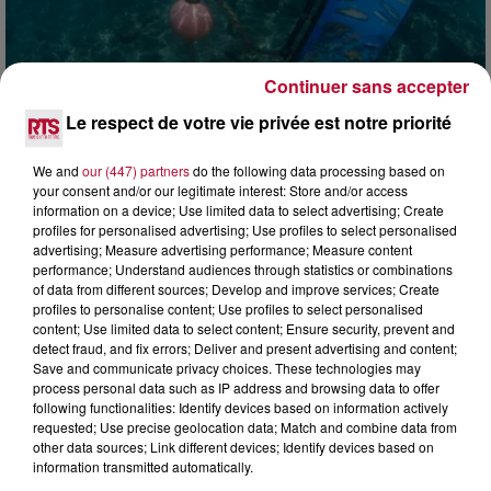
Continuer sans accepter
4 août 2026
Le respect de votre vie privée est notre priorité
HÉRAULT, PYRÉNÉES-ORIENTALES : TROIS
SPOTS DE SNORKELING À EXPLORER...
We and
our (447) partners
do the following data processing based on
Pas besoin de bouteilles de plongée lourdes ni de diplômes
your consent and/or our legitimate interest: Store and/or access
information on a device; Use limited data to select advertising; Create
complexes pour observer la vie sous-marine. Cet été, un
profiles for personalised advertising; Use profiles to select personalised
masque, un tuba et une paire de palmes...
advertising; Measure advertising performance; Measure content
performance; Understand audiences through statistics or combinations
of data from different sources; Develop and improve services; Create
profiles to personalise content; Use profiles to select personalised
content; Use limited data to select content; Ensure security, prevent and
detect fraud, and fix errors; Deliver and present advertising and content;
Save and communicate privacy choices. These technologies may
process personal data such as IP address and browsing data to offer
following functionalities: Identify devices based on information actively
requested; Use precise geolocation data; Match and combine data from
other data sources; Link different devices; Identify devices based on
information transmitted automatically.