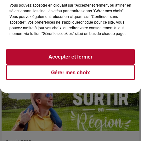
Vous pouvez accepter en cliquant sur "Accepter et fermer", ou affiner en
sélectionnant les finalités et/ou partenaires dans "Gérer mes choix".
Vous pouvez également refuser en cliquant sur "Continuer sans
accepter". Vos préférences ne s'appliqueront que pour ce site. Vous
pouvez mettre à jour vos choix, ou retirer votre consentement à tout
3 août 2026
moment via le lien "Gérer les cookies" situé en bas de chaque page.
SOIRÉE DJ PLAYA
Accepter et fermer
Gérer mes choix