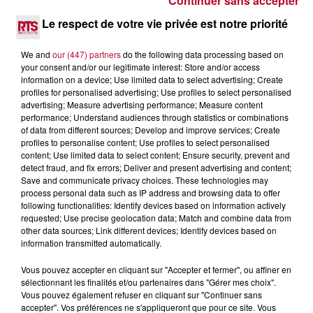
Continuer sans accepter
Le respect de votre vie privée est notre priorité
8 août 2026
OCCITANIE : CET ÉTÉ, LA CRÉATION S'EXPOSE
We and
our (447) partners
do the following data processing based on
DANS LES ATELIERS D'ARTISANS
your consent and/or our legitimate interest: Store and/or access
information on a device; Use limited data to select advertising; Create
Marre des plages bondées et des visites au pas de charge
profiles for personalised advertising; Use profiles to select personalised
? La Chambre de Métiers et de l’Artisanat Occitanie
advertising; Measure advertising performance; Measure content
propose une alternative bien plus vivante :...
performance; Understand audiences through statistics or combinations
of data from different sources; Develop and improve services; Create
profiles to personalise content; Use profiles to select personalised
content; Use limited data to select content; Ensure security, prevent and
detect fraud, and fix errors; Deliver and present advertising and content;
Save and communicate privacy choices. These technologies may
process personal data such as IP address and browsing data to offer
following functionalities: Identify devices based on information actively
requested; Use precise geolocation data; Match and combine data from
other data sources; Link different devices; Identify devices based on
information transmitted automatically.
Vous pouvez accepter en cliquant sur "Accepter et fermer", ou affiner en
sélectionnant les finalités et/ou partenaires dans "Gérer mes choix".
Vous pouvez également refuser en cliquant sur "Continuer sans
accepter". Vos préférences ne s'appliqueront que pour ce site. Vous