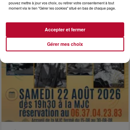
pouvez mettre à jour vos choix, ou retirer votre consentement à tout
moment via le lien "Gérer les cookies" situé en bas de chaque page.
7 août 2026
NOS IDÉES DE SORTIE POUR CE WEEK-END
Comme tous les vendredis, voici une petite sélection des
Accepter et fermer
rendez-vous à ne pas manquer dans le coin. Que vous ayez
envie de voyager à l'autre bout du monde,...
Gérer mes choix