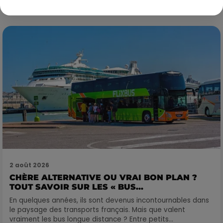
encore bien rempli ! Entre sessions...
2 août 2026
CHÈRE ALTERNATIVE OU VRAI BON PLAN ?
TOUT SAVOIR SUR LES « BUS...
En quelques années, ils sont devenus incontournables dans
le paysage des transports français. Mais que valent
vraiment les bus longue distance ? Entre petits...