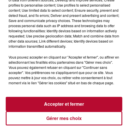
3 août 2026
profiles to personalise content; Use profiles to select personalised
SOIRÉE DJ PLAYA
content; Use limited data to select content; Ensure security, prevent and
detect fraud, and fix errors; Deliver and present advertising and content;
Save and communicate privacy choices. These technologies may
process personal data such as IP address and browsing data to offer
following functionalities: Identify devices based on information actively
requested; Use precise geolocation data; Match and combine data from
other data sources; Link different devices; Identify devices based on
information transmitted automatically.
Vous pouvez accepter en cliquant sur "Accepter et fermer", ou affiner en
sélectionnant les finalités et/ou partenaires dans "Gérer mes choix".
Vous pouvez également refuser en cliquant sur "Continuer sans
accepter". Vos préférences ne s'appliqueront que pour ce site. Vous
pouvez mettre à jour vos choix, ou retirer votre consentement à tout
moment via le lien "Gérer les cookies" situé en bas de chaque page.
Accepter et fermer
3 août 2026
NOS IDÉES DE SORTIES POUR CETTE SEMAINE
Gérer mes choix
Début août, c’est le cœur de l’été. La semaine débute, et
comme tous les lundis de l’été, on ouvre l’agenda qui est