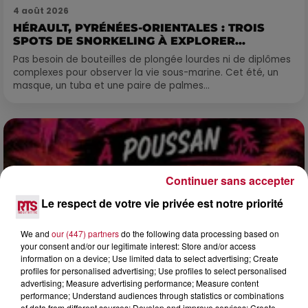
4 août 2026
HÉRAULT, PYRÉNÉES-ORIENTALES : TROIS
SPOTS DE SNORKELING À EXPLORER...
Pas besoin de bouteilles de plongée lourdes ni de diplômes
complexes pour observer la vie sous-marine. Cet été, un
masque, un tuba et une paire de palmes...
Continuer sans accepter
Le respect de votre vie privée est notre priorité
We and
our (447) partners
do the following data processing based on
your consent and/or our legitimate interest: Store and/or access
information on a device; Use limited data to select advertising; Create
profiles for personalised advertising; Use profiles to select personalised
advertising; Measure advertising performance; Measure content
performance; Understand audiences through statistics or combinations
of data from different sources; Develop and improve services; Create