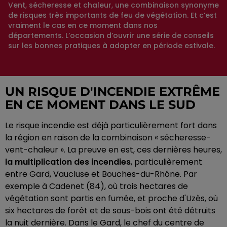
Vent, sécheresse et chaleur, une combinaison synonyme
de risques très importants de feu de végétation. Et c’est
vraiment le cas en ce moment dans nos
départements. L’occasion d’ouvrir une série de conseils
sur les bonnes pratiques à adopter en période estivale.
UN RISQUE D'INCENDIE EXTRÊME
EN CE MOMENT DANS LE SUD
Le risque incendie est déjà particulièrement fort dans
la région en raison de la combinaison «
sécheresse-
vent-chaleur
».
La preuve en est, ces dernières heures,
la multiplication des incendies
, particulièrement
entre Gard, Vaucluse et Bouches-du-Rhône.
Par
exemple à
Cadenet (84)
, où trois hectares de
végétation sont partis en fumée, et proche d'Uzès, où
six hectares de forêt et de sous-bois ont été détruits
la nuit dernière.
Dans le Gard, le chef du centre de