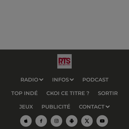
RADIO
INFOS
PODCAST
TOP INDÉ
CKOI CE TITRE ?
SORTIR
JEUX
PUBLICITÉ
CONTACT