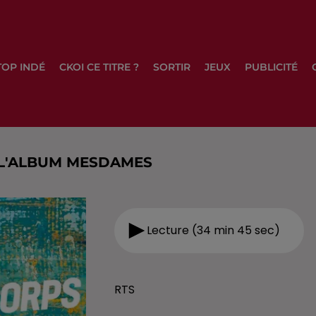
TOP INDÉ
CKOI CE TITRE ?
SORTIR
JEUX
PUBLICITÉ
L'ALBUM MESDAMES
Lecture (34 min 45 sec)
RTS