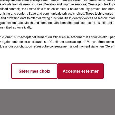
ns of data from different sources; Develop and improve services; Create profiles to 
'ALBUM MESDAMES
alised content; Use limited data to select content; Ensure security, prevent and detect
ertising and content; Save and communicate privacy choices. These technologies
and browsing data to offer following functionalities: Identify devices based on infor
... voici quelques grandes voix que Grand Corps Malade a 
eolocation data; Match and combine data from other data sources; Link different de
nsmitted automatically.
GCM pour vous faire découvrir la fabrication de cet albu
e cette chanson ? 02:45​ Comment se passe de manière gén
cliquant sur "Accepter et fermer", ou affiner en sélectionnant les finalités et/ou pa
naît l'idée? 05:40​ "Mesdames" Est-ce que tu penses que
 également refuser en cliquant sur "Continuer sans accepter". Vos préférences ne 
tre à jour vos choix, ou retirer votre consentement à tout moment via le lien "Gérer 
et qui ne sont pas dans cet album ? 07:15​ "Derrière le bro
e cette histoire part d'un souvenir personnel ? 11:58​ "Un
, est-ce que tu te disais que ce titre allait être aussi for
 peut faire pour que cela change enfin ? 21:21​ "Confinés" 
Gérer mes choix
Accepter et fermer
perso ? 25:25​ Est-ce que tu penses déjà au prochain album 
ps et t'adresser à toi petit, que te dirais-tu ? Version y