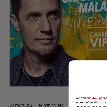
We and
our (447) partn
access information on a 
30 mars 2021 - 34 min 45 sec
select personalised ad