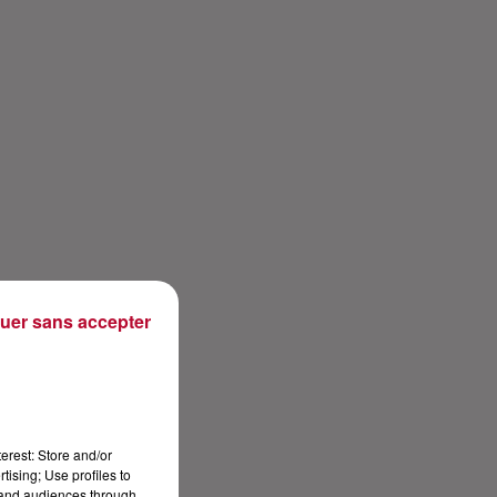
uer sans accepter
erest: Store and/or
tising; Use profiles to
tand audiences through