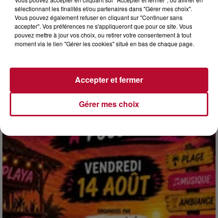
sélectionnant les finalités et/ou partenaires dans "Gérer mes choix".
Vous pouvez également refuser en cliquant sur "Continuer sans
accepter". Vos préférences ne s'appliqueront que pour ce site. Vous
4 août 2026
pouvez mettre à jour vos choix, ou retirer votre consentement à tout
moment via le lien "Gérer les cookies" situé en bas de chaque page.
HÉRAULT, PYRÉNÉES-ORIENTALES : TROIS
SPOTS DE SNORKELING À EXPLORER...
Pas besoin de bouteilles de plongée lourdes ni de diplômes
complexes pour observer la vie sous-marine. Cet été, un
Accepter et fermer
masque, un tuba et une paire de palmes...
Gérer mes choix