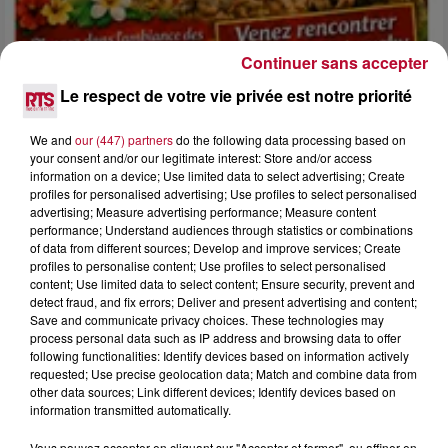
Continuer sans accepter
Le respect de votre vie privée est notre priorité
We and
our (447) partners
do the following data processing based on
your consent and/or our legitimate interest: Store and/or access
4 août 2026
information on a device; Use limited data to select advertising; Create
FÊTE DE LA POLYNÉSIE À VILLEVEYRAC
profiles for personalised advertising; Use profiles to select personalised
advertising; Measure advertising performance; Measure content
performance; Understand audiences through statistics or combinations
of data from different sources; Develop and improve services; Create
profiles to personalise content; Use profiles to select personalised
content; Use limited data to select content; Ensure security, prevent and
detect fraud, and fix errors; Deliver and present advertising and content;
Save and communicate privacy choices. These technologies may
process personal data such as IP address and browsing data to offer
following functionalities: Identify devices based on information actively
requested; Use precise geolocation data; Match and combine data from
other data sources; Link different devices; Identify devices based on
information transmitted automatically.
Vous pouvez accepter en cliquant sur "Accepter et fermer", ou affiner en