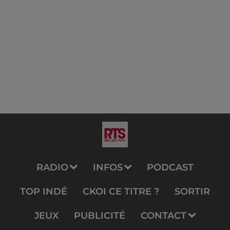
RADIO
INFOS
PODCAST
TOP INDÉ
CKOI CE TITRE ?
SORTIR
JEUX
PUBLICITÉ
CONTACT