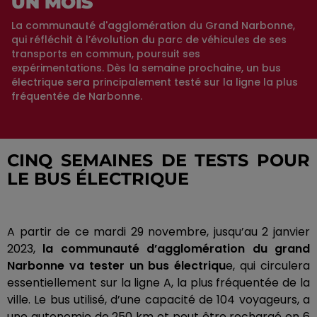
UN MOIS
La communauté d'agglomération du Grand Narbonne,
qui réfléchit à l’évolution du parc de véhicules de ses
transports en commun, poursuit ses
expérimentations. Dès la semaine prochaine, un bus
électrique sera principalement testé sur la ligne la plus
fréquentée de Narbonne.
CINQ SEMAINES DE TESTS POUR
LE BUS ÉLECTRIQUE
A
partir de ce mardi 29 novembre, jusqu’au 2 janvier
2023,
la communauté d’agglomération du grand
Narbonne va tester un bus électriqu
e, qui circulera
essentiellement sur la ligne A, la plus fréquentée de la
ville.
Le bus utilisé, d’une capacité de 104 voyageurs, a
une autonomie de 250 km et peut être rechargé en 6