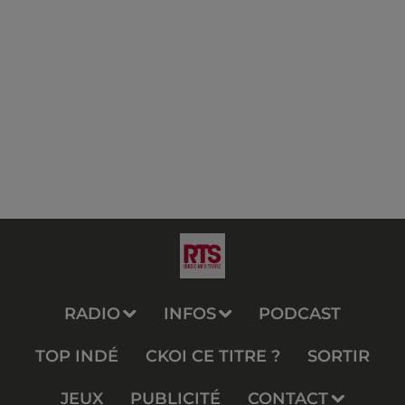
RADIO
INFOS
PODCAST
TOP INDÉ
CKOI CE TITRE ?
SORTIR
JEUX
PUBLICITÉ
CONTACT