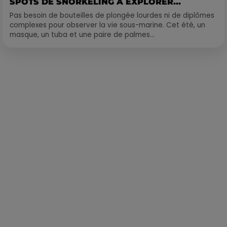
SPOTS DE SNORKELING À EXPLORER...
Pas besoin de bouteilles de plongée lourdes ni de diplômes
complexes pour observer la vie sous-marine. Cet été, un
masque, un tuba et une paire de palmes...
Publié : 10 mars 2023 à 9h39 par Corentin Aubry