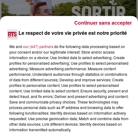
Continuer sans accepter
Le respect de votre vie privée est notre priorité
We and
our (447) partners
do the following data processing based on
your consent and/or our legitimate interest: Store and/or access
7 août 2026
information on a device; Use limited data to select advertising; Create
profiles for personalised advertising; Use profiles to select personalised
NOS IDÉES DE SORTIE POUR CE WEEK-END
advertising; Measure advertising performance; Measure content
Comme tous les vendredis, voici une petite sélection des
performance; Understand audiences through statistics or combinations
rendez-vous à ne pas manquer dans le coin. Que vous ayez
of data from different sources; Develop and improve services; Create
envie de voyager à l'autre bout du monde,...
profiles to personalise content; Use profiles to select personalised
content; Use limited data to select content; Ensure security, prevent and
detect fraud, and fix errors; Deliver and present advertising and content;
Save and communicate privacy choices. These technologies may
process personal data such as IP address and browsing data to offer
following functionalities: Identify devices based on information actively
requested; Use precise geolocation data; Match and combine data from
other data sources; Link different devices; Identify devices based on
information transmitted automatically.