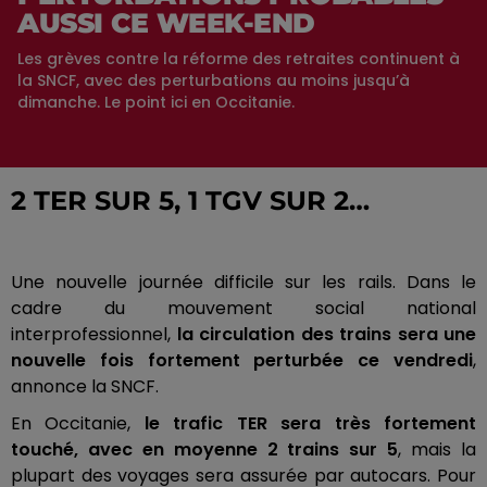
AUSSI CE WEEK-END
Les grèves contre la réforme des retraites continuent à
la SNCF, avec des perturbations au moins jusqu’à
dimanche. Le point ici en Occitanie.
2 TER SUR 5, 1 TGV SUR 2…
Une nouvelle journée difficile sur les rails.
Dans le
cadre du mouvement social national
interprofessionnel,
la circulation des trains sera une
nouvelle fois fortement perturbée ce vendredi
,
annonce la SNCF.
En Occitanie,
le trafic TER sera très fortement
touché, avec en moyenne 2 trains sur 5
, mais la
plupart des voyages sera assurée par autocars.
Pour