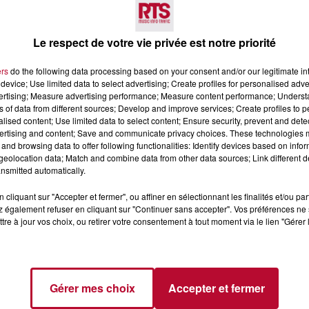
Voir plus
Le respect de votre vie privée est notre priorité
ers
do the following data processing based on your consent and/or our legitimate int
device; Use limited data to select advertising; Create profiles for personalised adver
vertising; Measure advertising performance; Measure content performance; Unders
ns of data from different sources; Develop and improve services; Create profiles to 
alised content; Use limited data to select content; Ensure security, prevent and detect
ertising and content; Save and communicate privacy choices. These technologies
7 août 2026
and browsing data to offer following functionalities: Identify devices based on infor
eolocation data; Match and combine data from other data sources; Link different de
 DE SORTIE POUR
DINER CONCERT À LA MJC
nsmitted automatically.
ND
MARSEILLAN
 vendredis, voici une
cliquant sur "Accepter et fermer", ou affiner en sélectionnant les finalités et/ou pa
on des rendez-vous à ne
 également refuser en cliquant sur "Continuer sans accepter". Vos préférences ne 
ns le coin. Que vous
tre à jour vos choix, ou retirer votre consentement à tout moment via le lien "Gérer 
voyager à l'autre bout
Gérer mes choix
Accepter et fermer