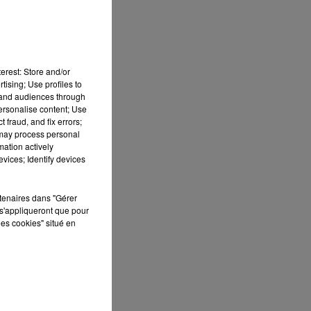
erest: Store and/or
tising; Use profiles to
tand audiences through
personalise content; Use
 fraud, and fix errors;
 may process personal
mation actively
vices; Identify devices
 DE
rtenaires dans "Gérer
s'appliqueront que pour
les cookies" situé en