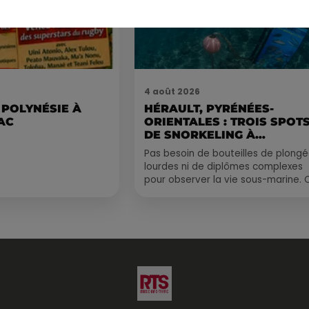
4 août 2026
 POLYNÉSIE À
HÉRAULT, PYRÉNÉES-
AC
ORIENTALES : TROIS SPOT
DE SNORKELING À
EXPLORER...
Pas besoin de bouteilles de plong
lourdes ni de diplômes complexes
pour observer la vie sous-marine. 
été, un masque, un tuba et une pai
de palmes...