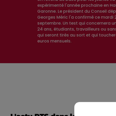
expérimenté l'année prochaine en Ha
Garonne. Le président du Conseil dé
Georges Méric l'a confirmé ce mardi 
septembre. Un test qui concernera un 
24 ans, étudiants, travailleurs ou sa
qui seront tirés au sort et qui touche
euros mensuels.