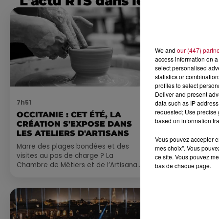
L'actu RTS dans le Sud
We and
our (447) partn
access information on a 
select personalised ad
statistics or combinatio
profiles to select person
Deliver and present adv
7h51
7 août 2026
data such as IP address 
requested; Use precise g
OCCITANIE : CET ÉTÉ, LA
NOS IDÉES
based on information tra
CRÉATION S'EXPOSE DANS
CE WEEK-E
LES ATELIERS D'ARTISANS
Comme tous les
Vous pouvez accepter en 
Marre des plages bondées et des
petite sélecti
mes choix". Vous pouvez
visites au pas de charge ? La
pas manquer da
ce site. Vous pouvez met
Chambre de Métiers et de l’Artisanat
ayez envie de 
bas de chaque page.
Occitanie propose une alternative
du monde,...
bien plus vivante :...