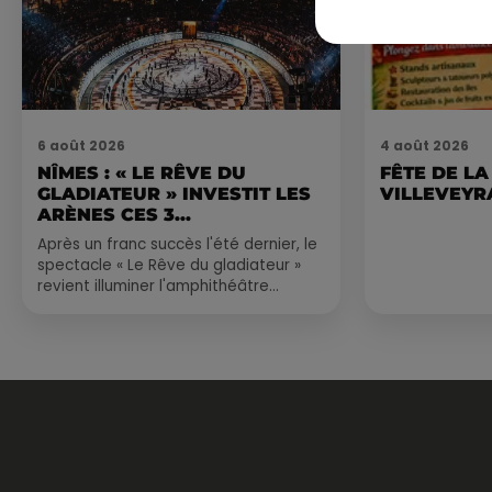
6 août 2026
4 août 2026
NÎMES : « LE RÊVE DU
FÊTE DE LA
GLADIATEUR » INVESTIT LES
VILLEVEYR
ARÈNES CES 3...
Après un franc succès l'été dernier, le
spectacle « Le Rêve du gladiateur »
revient illuminer l'amphithéâtre
romain les 6, 7 et 8 août. Une fresque
nocturne...