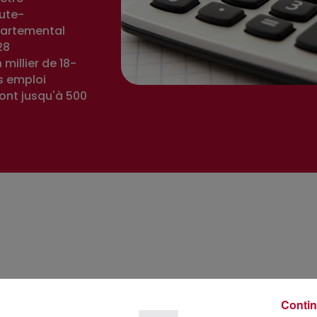
ute-
partemental
28
millier de 18-
ns emploi
ront jusqu'à 500
Contin