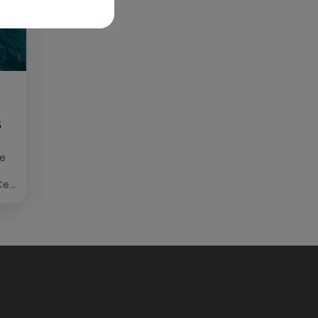
S
ée
Cet
re