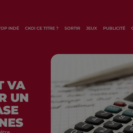
TOP INDÉ
CKOI CE TITRE ?
SORTIR
JEUX
PUBLICITÉ
T VA
R UN
ASE
UNES
 être