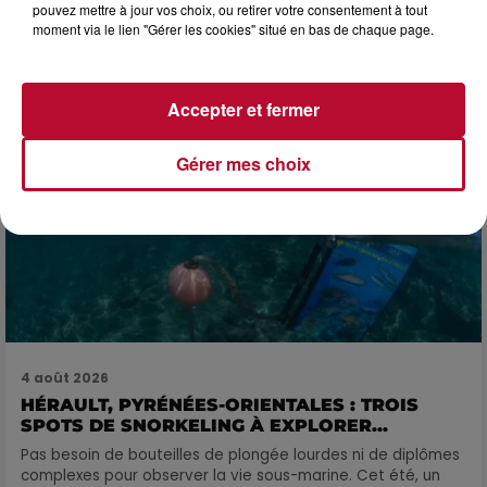
pouvez mettre à jour vos choix, ou retirer votre consentement à tout
FÊTE DE LA POLYNÉSIE À VILLEVEYRAC
moment via le lien "Gérer les cookies" situé en bas de chaque page.
Accepter et fermer
Gérer mes choix
4 août 2026
HÉRAULT, PYRÉNÉES-ORIENTALES : TROIS
SPOTS DE SNORKELING À EXPLORER...
Pas besoin de bouteilles de plongée lourdes ni de diplômes
complexes pour observer la vie sous-marine. Cet été, un