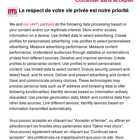
6 août 2026
NÎMES : « LE RÊVE DU GLADIATEUR » INVESTIT
Le respect de votre vie privée est notre priorité
LES ARÈNES CES 3...
Après un franc succès l'été dernier, le spectacle « Le Rêve
We and
our (447) partners
do the following data processing based on
du gladiateur » revient illuminer l'amphithéâtre romain les 6,
your consent and/or our legitimate interest: Store and/or access
7 et 8 août. Une fresque nocturne...
information on a device; Use limited data to select advertising; Create
profiles for personalised advertising; Use profiles to select personalised
advertising; Measure advertising performance; Measure content
performance; Understand audiences through statistics or combinations
of data from different sources; Develop and improve services; Create
profiles to personalise content; Use profiles to select personalised
content; Use limited data to select content; Ensure security, prevent and
detect fraud, and fix errors; Deliver and present advertising and content;
Save and communicate privacy choices. These technologies may
process personal data such as IP address and browsing data to offer
following functionalities: Identify devices based on information actively
requested; Use precise geolocation data; Match and combine data from
other data sources; Link different devices; Identify devices based on
information transmitted automatically.
Vous pouvez accepter en cliquant sur "Accepter et fermer", ou affiner en
sélectionnant les finalités et/ou partenaires dans "Gérer mes choix".
Vous pouvez également refuser en cliquant sur "Continuer sans
4 août 2026
accepter". Vos préférences ne s'appliqueront que pour ce site. Vous